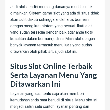
Judi slot sendiri memang dasarnya mudah untuk
dimainkan. Sistem game slot yang ada di situs tidak
akan sulit diikuti sehingga anda harus bermain
dengan mengikuti sistem yang sesuai. Ikuti slot
yang sudah tersedia dengan baik agar anda tidak
kesulitan dalam bermain judi ini. Main slot dengan
banyak layanan termasuk menu luas yang sudah
ditawarkan oleh pihak situs judi slot ini.
Situs Slot Online Terbaik
Serta Layanan Menu Yang
Ditawarkan Ini
Layanan yang luas tentu saja akan memberi
kemudahan anda saat berjudi di situs. Menu slot ini
menjadi salah satu contoh layanan penting dan