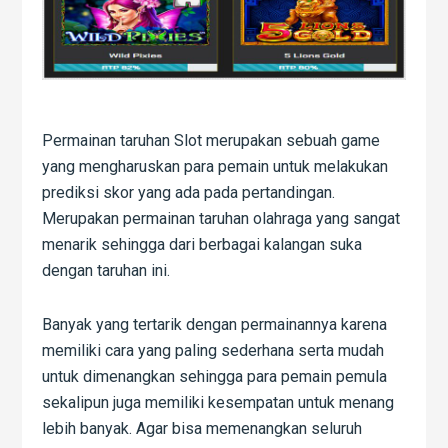
Permainan taruhan Slot merupakan sebuah game
yang mengharuskan para pemain untuk melakukan
prediksi skor yang ada pada pertandingan.
Merupakan permainan taruhan olahraga yang sangat
menarik sehingga dari berbagai kalangan suka
dengan taruhan ini.
Banyak yang tertarik dengan permainannya karena
memiliki cara yang paling sederhana serta mudah
untuk dimenangkan sehingga para pemain pemula
sekalipun juga memiliki kesempatan untuk menang
lebih banyak. Agar bisa memenangkan seluruh