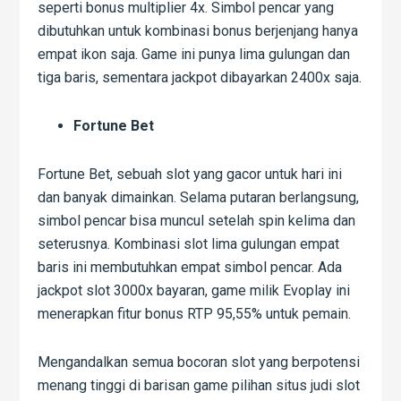
seperti bonus multiplier 4x. Simbol pencar yang
dibutuhkan untuk kombinasi bonus berjenjang hanya
empat ikon saja. Game ini punya lima gulungan dan
tiga baris, sementara jackpot dibayarkan 2400x saja.
Fortune Bet
Fortune Bet, sebuah slot yang gacor untuk hari ini
dan banyak dimainkan. Selama putaran berlangsung,
simbol pencar bisa muncul setelah spin kelima dan
seterusnya. Kombinasi slot lima gulungan empat
baris ini membutuhkan empat simbol pencar. Ada
jackpot slot 3000x bayaran, game milik Evoplay ini
menerapkan fitur bonus RTP 95,55% untuk pemain.
Mengandalkan semua bocoran slot yang berpotensi
menang tinggi di barisan game pilihan situs judi slot