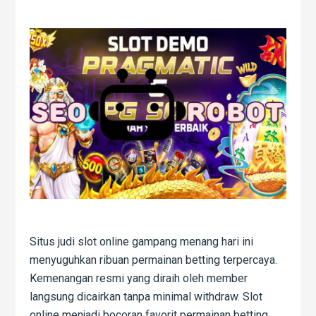
Situs judi slot online gampang menang hari ini
menyuguhkan ribuan permainan betting terpercaya.
Kemenangan resmi yang diraih oleh member
langsung dicairkan tanpa minimal withdraw. Slot
online menjadi bocoran favorit permainan betting