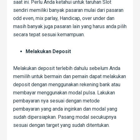
saat ini. Perlu Anda ketahui untuk taruhan Slot
sendiri memiliki banyak pasaran mulai dari pasaran
odd even, mix parlay, Handicap, over under dan
masih banyak juga pasaran lain yang harus anda pilih
secara tepat sesuai kemampuan.
Melakukan Deposit
Melakukan deposit terlebih dahulu sebelum Anda
memilih untuk bermain dan pemain dapat melakukan
deposit dengan menggunakan rekening bank atau
membayar menggunakan modal pulsa. Lakukan
pembayaran nya sesuai dengan metode
pembayaran yang anda inginkan dan modal yang
sudah dipersiapkan. Pasang modal secukupnya
sesuai dengan target yang sudah ditentukan.