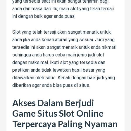
yang tersedia saat ini akan sangat terjamin bagi
anda dan maka dari itu, main slot yang telah tersaji
ini dengan baik agar anda puas.
Slot yang telah tersaji akan sangat menarik untuk
anda jika anda kenali aturan yang sesuai. Judi yang
tersedia ini akan sangat menarik untuk anda nikmati
sehingga anda harus coba main jenis judi slot
dengan maksimal. Ikuti slot yang tersedia dan
pastikan anda tidak lewatkan hasil besar yang
ditawarkan oleh situs. Kenali dengan baik judi yang
diberikan agar anda bisa puas di situs.
Akses Dalam Berjudi
Game Situs Slot Online
Terpercaya Paling Nyaman