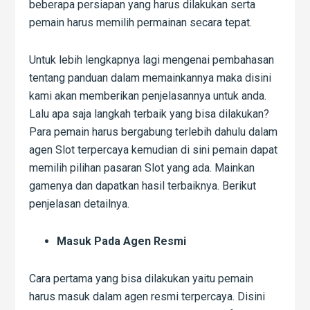
beberapa persiapan yang harus dilakukan serta
pemain harus memilih permainan secara tepat.
Untuk lebih lengkapnya lagi mengenai pembahasan
tentang panduan dalam memainkannya maka disini
kami akan memberikan penjelasannya untuk anda.
Lalu apa saja langkah terbaik yang bisa dilakukan?
Para pemain harus bergabung terlebih dahulu dalam
agen Slot terpercaya kemudian di sini pemain dapat
memilih pilihan pasaran Slot yang ada. Mainkan
gamenya dan dapatkan hasil terbaiknya. Berikut
penjelasan detailnya.
Masuk Pada Agen Resmi
Cara pertama yang bisa dilakukan yaitu pemain
harus masuk dalam agen resmi terpercaya. Disini