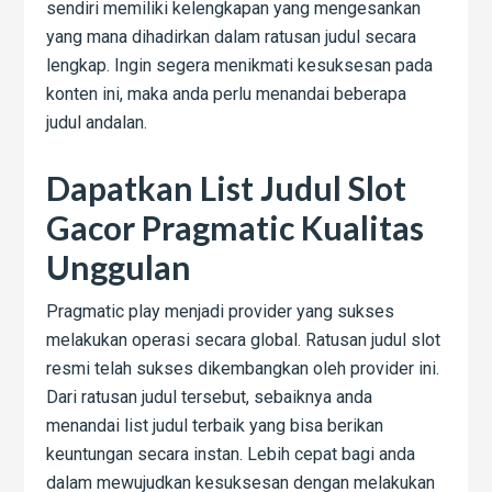
sendiri memiliki kelengkapan yang mengesankan
yang mana dihadirkan dalam ratusan judul secara
lengkap. Ingin segera menikmati kesuksesan pada
konten ini, maka anda perlu menandai beberapa
judul andalan.
Dapatkan List Judul Slot
Gacor Pragmatic Kualitas
Unggulan
Pragmatic play menjadi provider yang sukses
melakukan operasi secara global. Ratusan judul slot
resmi telah sukses dikembangkan oleh provider ini.
Dari ratusan judul tersebut, sebaiknya anda
menandai list judul terbaik yang bisa berikan
keuntungan secara instan. Lebih cepat bagi anda
dalam mewujudkan kesuksesan dengan melakukan