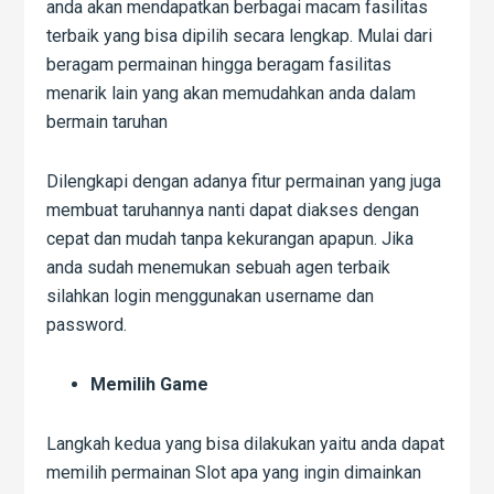
anda akan mendapatkan berbagai macam fasilitas
terbaik yang bisa dipilih secara lengkap. Mulai dari
beragam permainan hingga beragam fasilitas
menarik lain yang akan memudahkan anda dalam
bermain taruhan
Dilengkapi dengan adanya fitur permainan yang juga
membuat taruhannya nanti dapat diakses dengan
cepat dan mudah tanpa kekurangan apapun. Jika
anda sudah menemukan sebuah agen terbaik
silahkan login menggunakan username dan
password.
Memilih Game
Langkah kedua yang bisa dilakukan yaitu anda dapat
memilih permainan Slot apa yang ingin dimainkan