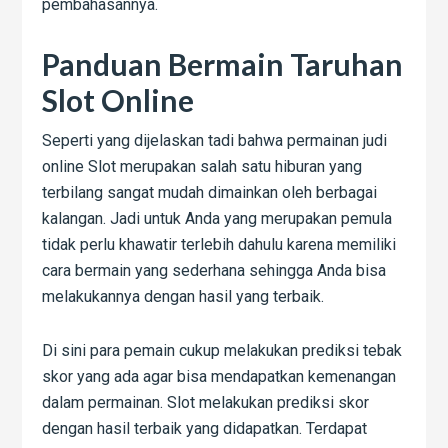
pembahasannya.
Panduan Bermain Taruhan
Slot Online
Seperti yang dijelaskan tadi bahwa permainan judi
online Slot merupakan salah satu hiburan yang
terbilang sangat mudah dimainkan oleh berbagai
kalangan. Jadi untuk Anda yang merupakan pemula
tidak perlu khawatir terlebih dahulu karena memiliki
cara bermain yang sederhana sehingga Anda bisa
melakukannya dengan hasil yang terbaik.
Di sini para pemain cukup melakukan prediksi tebak
skor yang ada agar bisa mendapatkan kemenangan
dalam permainan. Slot melakukan prediksi skor
dengan hasil terbaik yang didapatkan.
Terdapat