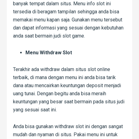
banyak tempat dalam situs. Menu info slot ini
tersedia di beragam tampilan sehingga anda bisa
memakai menu kapan saja. Gunakan menu tersebut
dan dapat informasi yang sesuai dengan kebutuhan
anda saat bermain judi slot game.
Menu Withdraw Slot
Terakhir ada withdraw dalam situs slot online
terbaik, di mana dengan menu ini anda bisa tarik
dana atau mencairkan keuntungan deposit menjadi
uang tunai. Dengan begitu anda bisa meraih
keuntungan yang besar saat bermain pada situs judi
yang sesuai saat ini.
Anda bisa gunakan withdraw slot ini dengan sangat
mudah dan nyaman di situs. Pakai menu ini untuk