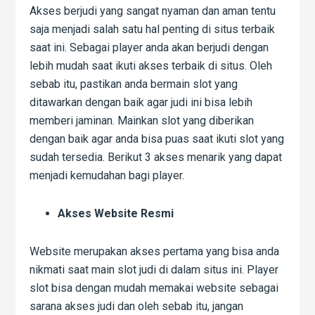
Akses berjudi yang sangat nyaman dan aman tentu
saja menjadi salah satu hal penting di situs terbaik
saat ini. Sebagai player anda akan berjudi dengan
lebih mudah saat ikuti akses terbaik di situs. Oleh
sebab itu, pastikan anda bermain slot yang
ditawarkan dengan baik agar judi ini bisa lebih
memberi jaminan. Mainkan slot yang diberikan
dengan baik agar anda bisa puas saat ikuti slot yang
sudah tersedia. Berikut 3 akses menarik yang dapat
menjadi kemudahan bagi player.
Akses Website Resmi
Website merupakan akses pertama yang bisa anda
nikmati saat main slot judi di dalam situs ini. Player
slot bisa dengan mudah memakai website sebagai
sarana akses judi dan oleh sebab itu, jangan