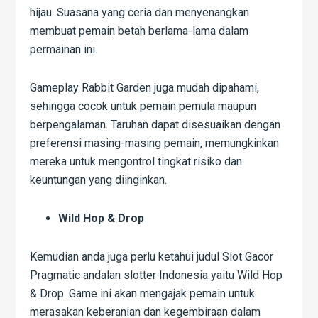
hijau. Suasana yang ceria dan menyenangkan
membuat pemain betah berlama-lama dalam
permainan ini.
Gameplay Rabbit Garden juga mudah dipahami,
sehingga cocok untuk pemain pemula maupun
berpengalaman. Taruhan dapat disesuaikan dengan
preferensi masing-masing pemain, memungkinkan
mereka untuk mengontrol tingkat risiko dan
keuntungan yang diinginkan.
Wild Hop & Drop
Kemudian anda juga perlu ketahui judul Slot Gacor
Pragmatic andalan slotter Indonesia yaitu Wild Hop
& Drop. Game ini akan mengajak pemain untuk
merasakan keberanian dan kegembiraan dalam