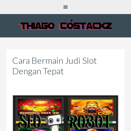
Cara Bermain Judi Slot
Dengan Tepat