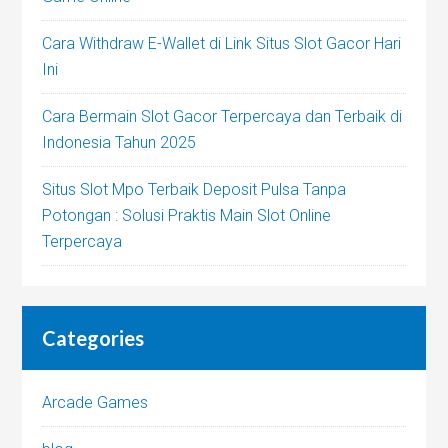
Cara Withdraw E-Wallet di Link Situs Slot Gacor Hari
Ini
Cara Bermain Slot Gacor Terpercaya dan Terbaik di
Indonesia Tahun 2025
Situs Slot Mpo Terbaik Deposit Pulsa Tanpa
Potongan : Solusi Praktis Main Slot Online
Terpercaya
Categories
Arcade Games