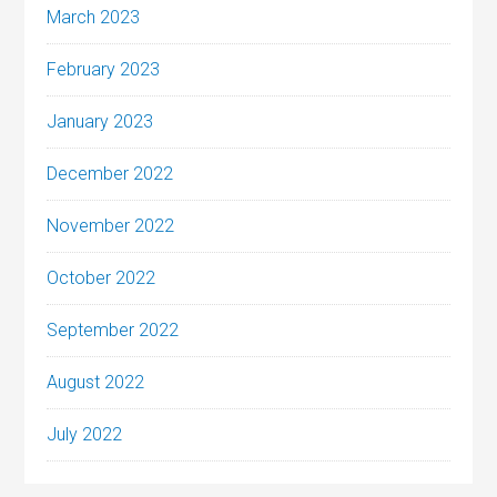
March 2023
February 2023
January 2023
December 2022
November 2022
October 2022
September 2022
August 2022
July 2022