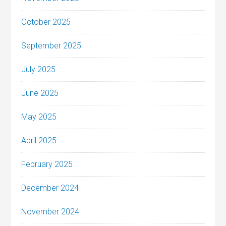
October 2025
September 2025
July 2025
June 2025
May 2025
April 2025
February 2025
December 2024
November 2024