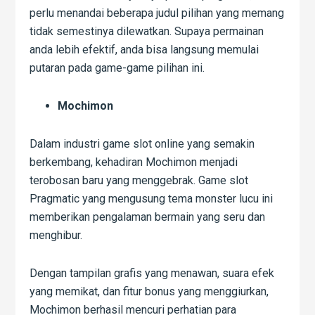
perlu menandai beberapa judul pilihan yang memang
tidak semestinya dilewatkan. Supaya permainan
anda lebih efektif, anda bisa langsung memulai
putaran pada game-game pilihan ini.
Mochimon
Dalam industri game slot online yang semakin
berkembang, kehadiran Mochimon menjadi
terobosan baru yang menggebrak. Game slot
Pragmatic yang mengusung tema monster lucu ini
memberikan pengalaman bermain yang seru dan
menghibur.
Dengan tampilan grafis yang menawan, suara efek
yang memikat, dan fitur bonus yang menggiurkan,
Mochimon berhasil mencuri perhatian para