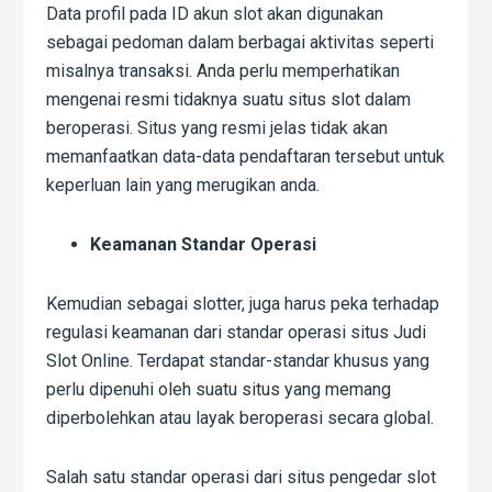
Data profil pada ID akun slot akan digunakan
sebagai pedoman dalam berbagai aktivitas seperti
misalnya transaksi. Anda perlu memperhatikan
mengenai resmi tidaknya suatu situs slot dalam
beroperasi. Situs yang resmi jelas tidak akan
memanfaatkan data-data pendaftaran tersebut untuk
keperluan lain yang merugikan anda.
Keamanan Standar Operasi
Kemudian sebagai slotter, juga harus peka terhadap
regulasi keamanan dari standar operasi situs Judi
Slot Online. Terdapat standar-standar khusus yang
perlu dipenuhi oleh suatu situs yang memang
diperbolehkan atau layak beroperasi secara global.
Salah satu standar operasi dari situs pengedar slot