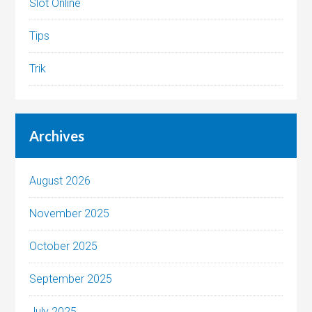
Slot Online
Tips
Trik
Archives
August 2026
November 2025
October 2025
September 2025
July 2025