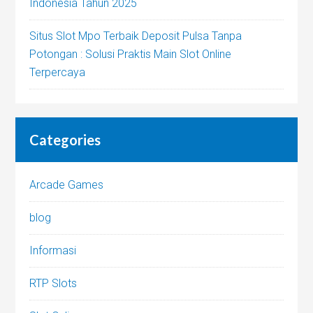
Indonesia Tahun 2025
Situs Slot Mpo Terbaik Deposit Pulsa Tanpa
Potongan : Solusi Praktis Main Slot Online
Terpercaya
Categories
Arcade Games
blog
Informasi
RTP Slots