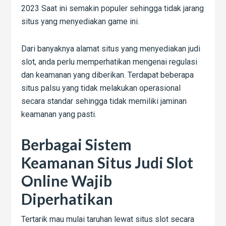
2023 Saat ini semakin populer sehingga tidak jarang
situs yang menyediakan game ini.
Dari banyaknya alamat situs yang menyediakan judi
slot, anda perlu memperhatikan mengenai regulasi
dan keamanan yang diberikan. Terdapat beberapa
situs palsu yang tidak melakukan operasional
secara standar sehingga tidak memiliki jaminan
keamanan yang pasti.
Berbagai Sistem
Keamanan Situs Judi Slot
Online Wajib
Diperhatikan
Tertarik mau mulai taruhan lewat situs slot secara