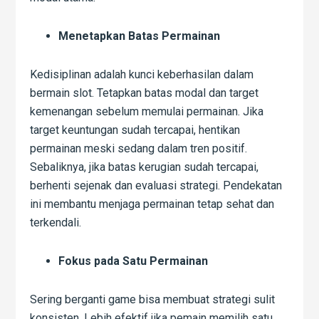
Menetapkan Batas Permainan
Kedisiplinan adalah kunci keberhasilan dalam
bermain slot. Tetapkan batas modal dan target
kemenangan sebelum memulai permainan. Jika
target keuntungan sudah tercapai, hentikan
permainan meski sedang dalam tren positif.
Sebaliknya, jika batas kerugian sudah tercapai,
berhenti sejenak dan evaluasi strategi. Pendekatan
ini membantu menjaga permainan tetap sehat dan
terkendali.
Fokus pada Satu Permainan
Sering berganti game bisa membuat strategi sulit
konsisten. Lebih efektif jika pemain memilih satu