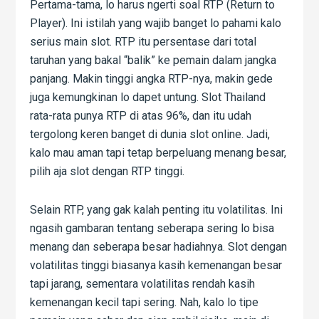
Pertama-tama, lo harus ngerti soal RTP (Return to
Player). Ini istilah yang wajib banget lo pahami kalo
serius main slot. RTP itu persentase dari total
taruhan yang bakal “balik” ke pemain dalam jangka
panjang. Makin tinggi angka RTP-nya, makin gede
juga kemungkinan lo dapet untung. Slot Thailand
rata-rata punya RTP di atas 96%, dan itu udah
tergolong keren banget di dunia slot online. Jadi,
kalo mau aman tapi tetap berpeluang menang besar,
pilih aja slot dengan RTP tinggi.
Selain RTP, yang gak kalah penting itu volatilitas. Ini
ngasih gambaran tentang seberapa sering lo bisa
menang dan seberapa besar hadiahnya. Slot dengan
volatilitas tinggi biasanya kasih kemenangan besar
tapi jarang, sementara volatilitas rendah kasih
kemenangan kecil tapi sering. Nah, kalo lo tipe