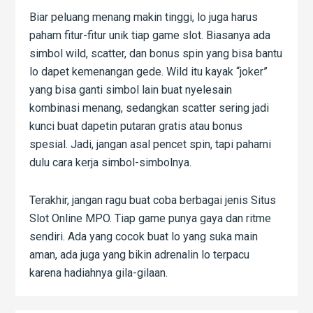
Biar peluang menang makin tinggi, lo juga harus
paham fitur-fitur unik tiap game slot. Biasanya ada
simbol wild, scatter, dan bonus spin yang bisa bantu
lo dapet kemenangan gede. Wild itu kayak “joker”
yang bisa ganti simbol lain buat nyelesain
kombinasi menang, sedangkan scatter sering jadi
kunci buat dapetin putaran gratis atau bonus
spesial. Jadi, jangan asal pencet spin, tapi pahami
dulu cara kerja simbol-simbolnya.
Terakhir, jangan ragu buat coba berbagai jenis Situs
Slot Online MPO. Tiap game punya gaya dan ritme
sendiri. Ada yang cocok buat lo yang suka main
aman, ada juga yang bikin adrenalin lo terpacu
karena hadiahnya gila-gilaan.