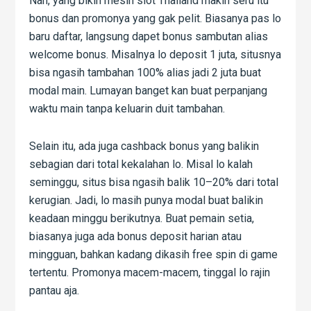
Nah, yang bikin mesin slot Thailand makin seru itu
bonus dan promonya yang gak pelit. Biasanya pas lo
baru daftar, langsung dapet bonus sambutan alias
welcome bonus. Misalnya lo deposit 1 juta, situsnya
bisa ngasih tambahan 100% alias jadi 2 juta buat
modal main. Lumayan banget kan buat perpanjang
waktu main tanpa keluarin duit tambahan.
Selain itu, ada juga cashback bonus yang balikin
sebagian dari total kekalahan lo. Misal lo kalah
seminggu, situs bisa ngasih balik 10–20% dari total
kerugian. Jadi, lo masih punya modal buat balikin
keadaan minggu berikutnya. Buat pemain setia,
biasanya juga ada bonus deposit harian atau
mingguan, bahkan kadang dikasih free spin di game
tertentu. Promonya macem-macem, tinggal lo rajin
pantau aja.