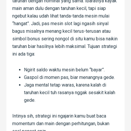
taruhan dengan nominal yang sama. Ibaratnya kayak
main aman dulu dengan taruhan kecil, tapi siap
ngebut kalau udah lihat tanda-tanda mesin mulai
“hangat”. Jadi, pas mesin slot lagi ngasih sinyal
bagus misalnya menang kecil terus-terusan atau
simbol bonus sering nongol di situ kamu bisa naikin
taruhan biar hasilnya lebih maksimal. Tujuan strategi
ini ada tiga:
Ngirit saldo waktu mesin belum “bayar”.
Gaspol di momen pas, biar menangnya gede.
Jaga mental tetap waras, karena kalah di
taruhan kecil tuh rasanya nggak sesakit kalah
gede.
Intinya sih, strategi ini ngajarin kamu buat baca
momentum dan main dengan perhitungan, bukan