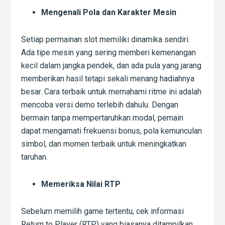
Mengenali Pola dan Karakter Mesin
Setiap permainan slot memiliki dinamika sendiri.
Ada tipe mesin yang sering memberi kemenangan
kecil dalam jangka pendek, dan ada pula yang jarang
memberikan hasil tetapi sekali menang hadiahnya
besar. Cara terbaik untuk memahami ritme ini adalah
mencoba versi demo terlebih dahulu. Dengan
bermain tanpa mempertaruhkan modal, pemain
dapat mengamati frekuensi bonus, pola kemunculan
simbol, dan momen terbaik untuk meningkatkan
taruhan.
Memeriksa Nilai RTP
Sebelum memilih game tertentu, cek informasi
Return to Player (RTP) yang biasanya ditampilkan