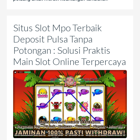
Situs Slot Mpo Terbaik
Deposit Pulsa Tanpa
Potongan : Solusi Praktis
Main Slot Online Terpercaya