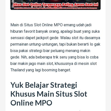
Main di Situs Slot Online MPO emang udah jadi
hiburan favorit banyak orang, apalagi buat yang suka
sensasi dapet jackpot gede. Walau slot itu dasarnya
permainan untung-untungan, tapi bukan berarti lo gak
bisa pakai strategi biar peluang menang makin
gede. Nih, ada beberapa trik seru yang bisa lo coba
biar makin jago main slot, khususnya di mesin slot
Thailand yang lagi booming banget.
Yuk Belajar Strategi
Khusus Main Situs Slot
Online MPO