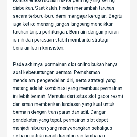
Kontrol emosi adalah faktor penting yang sering
diabaikan. Saat kalah, hindari menambah taruhan
secara terburu-buru demi mengejar kerugian. Begitu
juga ketika menang, jangan langsung menaikkan
taruhan tanpa perhitungan. Bermain dengan pikiran
jernih dan perasaan stabil membantu strategi
berjalan lebih konsisten.
Pada akhirnya, permainan slot online bukan hanya
soal keberuntungan semata. Pemahaman
mendalam, pengendalian diri, serta strategi yang
matang adalah kombinasi yang membuat permainan
ini lebih terarah. Memulai dari situs slot gacor resmi
dan aman memberikan landasan yang kuat untuk
bermain dengan transparan dan adil. Dengan
pendekatan yang tepat, permainan slot dapat
menjadi hiburan yang menyenangkan sekaligus
peluang untuk meraih keuntungan tambahan.