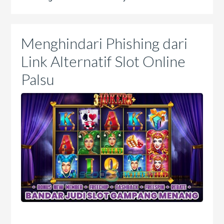
Menghindari Phishing dari
Link Alternatif Slot Online
Palsu