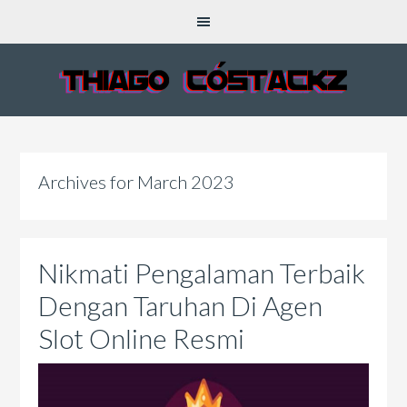
Archives for March 2023
Nikmati Pengalaman Terbaik
Dengan Taruhan Di Agen
Slot Online Resmi