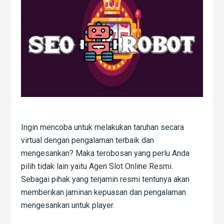
Ingin mencoba untuk melakukan taruhan secara
virtual dengan pengalaman terbaik dan
mengesankan? Maka terobosan yang perlu Anda
pilih tidak lain yaitu Agen Slot Online Resmi.
Sebagai pihak yang terjamin resmi tentunya akan
memberikan jaminan kepuasan dan pengalaman
mengesankan untuk player.