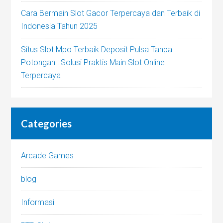
Cara Bermain Slot Gacor Terpercaya dan Terbaik di
Indonesia Tahun 2025
Situs Slot Mpo Terbaik Deposit Pulsa Tanpa
Potongan : Solusi Praktis Main Slot Online
Terpercaya
Categories
Arcade Games
blog
Informasi