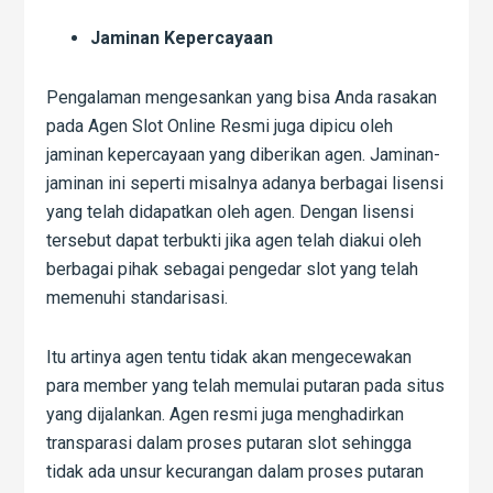
Jaminan Kepercayaan
Pengalaman mengesankan yang bisa Anda rasakan
pada Agen Slot Online Resmi juga dipicu oleh
jaminan kepercayaan yang diberikan agen. Jaminan-
jaminan ini seperti misalnya adanya berbagai lisensi
yang telah didapatkan oleh agen. Dengan lisensi
tersebut dapat terbukti jika agen telah diakui oleh
berbagai pihak sebagai pengedar slot yang telah
memenuhi standarisasi.
Itu artinya agen tentu tidak akan mengecewakan
para member yang telah memulai putaran pada situs
yang dijalankan. Agen resmi juga menghadirkan
transparasi dalam proses putaran slot sehingga
tidak ada unsur kecurangan dalam proses putaran