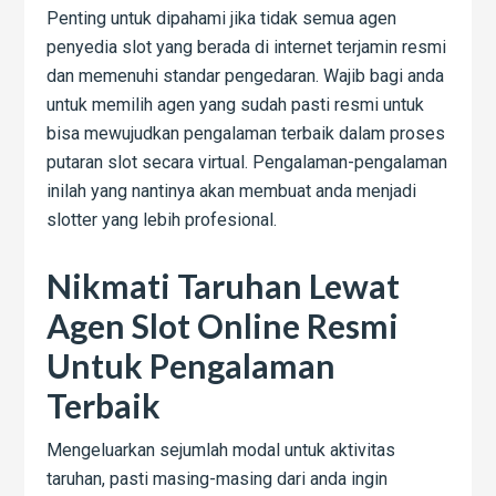
Penting untuk dipahami jika tidak semua agen
penyedia slot yang berada di internet terjamin resmi
dan memenuhi standar pengedaran. Wajib bagi anda
untuk memilih agen yang sudah pasti resmi untuk
bisa mewujudkan pengalaman terbaik dalam proses
putaran slot secara virtual. Pengalaman-pengalaman
inilah yang nantinya akan membuat anda menjadi
slotter yang lebih profesional.
Nikmati Taruhan Lewat
Agen Slot Online Resmi
Untuk Pengalaman
Terbaik
Mengeluarkan sejumlah modal untuk aktivitas
taruhan, pasti masing-masing dari anda ingin