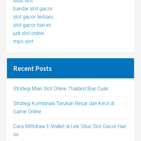
situs slot
bandar slot gacor
slot gacor terbaru
slot gacor hari ini
judi slot online
mpo slot
Recent Posts
Strategi Main Slot Online Thailand Biar Cuan
Strategi Kombinasi Taruhan Besar dan Kecil di
Game Online
Cara Withdraw E-Wallet di Link Situs Slot Gacor Hari
Ini