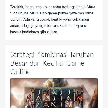
Terakhir, jangan ragu buat coba berbagai jenis Situs
Slot Online MPO. Tiap game punya gaya dan ritme
sendiri. Ada yang cocok buat lo yang suka main
aman, ada juga yang bikin adrenalin lo terpacu
karena hadiahnya gila-gilaan.
Strategi Kombinasi Taruhan
Besar dan Kecil di Game
Online