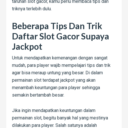
taruhan slot gacor, kamu perlu membaca tips dan
triknya terlebih dulu.
Beberapa Tips Dan Trik
Daftar Slot Gacor Supaya
Jackpot
Untuk mendapatkan kemenangan dengan sangat
mudah, para player wajib mempelajari tips dan trik
agar bisa meraup untung yang besar. Di dalam
permainan slot terdapat jackpot yang akan
menambah keuntungan para player sehingga
semakin bertambah besar.
Jika ingin mendapatkan keuntungan dalam
permainan slot, begitu banyak hal yang mestinya
dilakukan para player. Salah satunya adalah