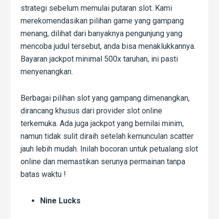
strategi sebelum memulai putaran slot. Kami
merekomendasikan pilihan game yang gampang
menang, dilihat dari banyaknya pengunjung yang
mencoba judul tersebut, anda bisa menaklukkannya.
Bayaran jackpot minimal 500x taruhan, ini pasti
menyenangkan.
Berbagai pilihan slot yang gampang dimenangkan,
dirancang khusus dari provider slot online
terkemuka. Ada juga jackpot yang bernilai minim,
namun tidak sulit diraih setelah kemunculan scatter
jauh lebih mudah. Inilah bocoran untuk petualang slot
online dan memastikan serunya permainan tanpa
batas waktu !
Nine Lucks