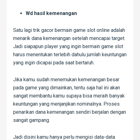
Wd hasil kemenangan
Satu lagi trik gacor bermain game slot online adalah
menarik dana kemenangan setelah mencapai target.
Jadi siapapun player yang ingin bermain game slot
harus menentukan terlebih dahulu jumlah keuntungan
yang ingin dicapai pada saat bertaruh.
Jika kamu sudah menemukan kemenangan besar
pada game yang dimainkan, tentu saja hal ini akan
sangat membantu kamu supaya bisa meraih banyak
keuntungan yang menjanjikan nominalnya.
Proses
penarikan dana kemenangan sendiri berjalan dengan
sangat gampang.
Jadi disini kamu hanya perlu mengisi data-data