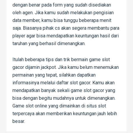
dengan benar pada form yang sudah disediakan
oleh agen. Jika kamu sudah melakukan pengisian
data member, kamu bisa tunggu beberapa menit
saja. Biasanya pihak cs akan segera membantu para
player agar bisa mendapatkan keuntungan hasil dari
taruhan yang berhasil dimenangkan.
Itulah beberapa tips dan trik bermain game slot
gacor dijamin jackpot. Jika kamu belum menemukan
permainan yang tepat, silahkan dapatkan
informasinya melalui daftar slot gacor. Kamu akan
mendapatkan banyak sekali game slot gacor yang
bisa dengan begitu mudahnya untuk dimenangkan.
Game slot online yang dimainkan di situs slot
terpercaya akan memberikan keuntungan jauh lebih
besar.