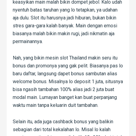
keasyikan main malah bikin dompet jebol. Kalo udah
nyentuh batas taruhan yang lo tetapkan, ya udahan
aja dulu. Slot itu harusnya jadi hiburan, bukan bikin
stres gara-gara kalah banyak. Main dengan emosi
biasanya malah bikin makin rugi, jadi nikmatin aja
permainannya.
Nah, yang bikin mesin slot Thailand makin seru itu
bonus dan promonya yang gak pelit. Biasanya pas lo
baru daftar, langsung dapet bonus sambutan alias
welcome bonus. Misalnya lo deposit 1 juta, situsnya
bisa ngasih tambahan 100% alias jadi 2 juta buat
modal main. Lumayan banget kan buat perpanjang
waktu main tanpa keluarin duit tambahan.
Selain itu, ada juga cashback bonus yang balikin
sebagian dari total kekalahan lo. Misal lo kalah