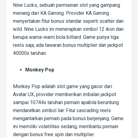
Nine Lucks, sebuah permainan slot yang gampang
menang dari KA Gaming. Provider KA Gaming
menyertakan fitur bonus standar seperti scatter dan
wild. Nine Lucks ini menerapkan simbol 12 ikon dan
berupa warna-warni bola billiard. Game punya tiga
reels saja, ada tawaran bonus multiplier dan jackpot
40000x taruhan.
Monkey Pop
Monkey Pop adalah slot game yang gacor dari
Avatar UX, provider memberikan imbalan jackpot
sampai 10744x taruhan pemain apabila beruntung
mendaratkan simbol liar. Fitur cascading reels
mengantarkan pemain pada bonus berjenjang. Game
ini memiliki volatilitas sedang, membantu pemain
dengan bonus free spin dan multiplier.