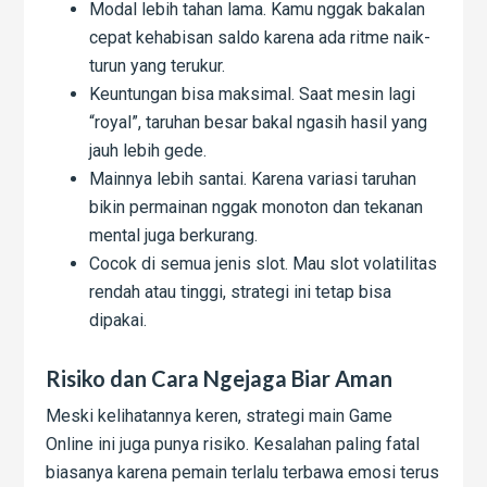
Modal lebih tahan lama. Kamu nggak bakalan
cepat kehabisan saldo karena ada ritme naik-
turun yang terukur.
Keuntungan bisa maksimal. Saat mesin lagi
“royal”, taruhan besar bakal ngasih hasil yang
jauh lebih gede.
Mainnya lebih santai. Karena variasi taruhan
bikin permainan nggak monoton dan tekanan
mental juga berkurang.
Cocok di semua jenis slot. Mau slot volatilitas
rendah atau tinggi, strategi ini tetap bisa
dipakai.
Risiko dan Cara Ngejaga Biar Aman
Meski kelihatannya keren, strategi main Game
Online ini juga punya risiko. Kesalahan paling fatal
biasanya karena pemain terlalu terbawa emosi terus