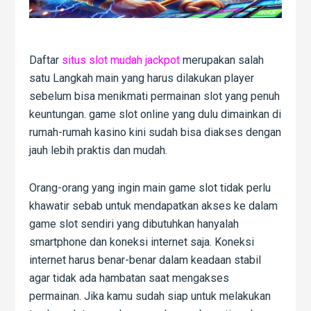
Daftar
situs slot mudah jackpot
merupakan salah
satu Langkah main yang harus dilakukan player
sebelum bisa menikmati permainan slot yang penuh
keuntungan. game slot online yang dulu dimainkan di
rumah-rumah kasino kini sudah bisa diakses dengan
jauh lebih praktis dan mudah.
Orang-orang yang ingin main game slot tidak perlu
khawatir sebab untuk mendapatkan akses ke dalam
game slot sendiri yang dibutuhkan hanyalah
smartphone dan koneksi internet saja. Koneksi
internet harus benar-benar dalam keadaan stabil
agar tidak ada hambatan saat mengakses
permainan. Jika kamu sudah siap untuk melakukan