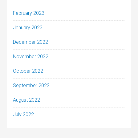
February 2023
January 2023
December 2022
November 2022
October 2022
September 2022
August 2022
July 2022