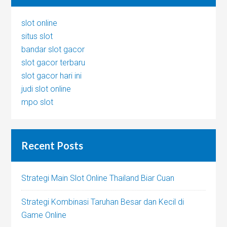
slot online
situs slot
bandar slot gacor
slot gacor terbaru
slot gacor hari ini
judi slot online
mpo slot
Recent Posts
Strategi Main Slot Online Thailand Biar Cuan
Strategi Kombinasi Taruhan Besar dan Kecil di
Game Online