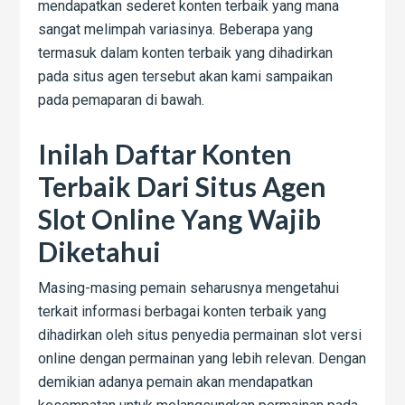
mendapatkan sederet konten terbaik yang mana
sangat melimpah variasinya. Beberapa yang
termasuk dalam konten terbaik yang dihadirkan
pada situs agen tersebut akan kami sampaikan
pada pemaparan di bawah.
Inilah Daftar Konten
Terbaik Dari Situs Agen
Slot Online Yang Wajib
Diketahui
Masing-masing pemain seharusnya mengetahui
terkait informasi berbagai konten terbaik yang
dihadirkan oleh situs penyedia permainan slot versi
online dengan permainan yang lebih relevan. Dengan
demikian adanya pemain akan mendapatkan