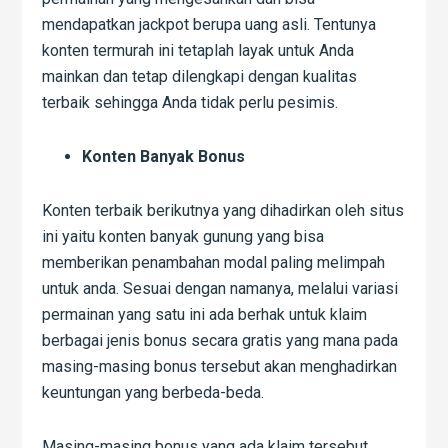
mendapatkan jackpot berupa uang asli. Tentunya
konten termurah ini tetaplah layak untuk Anda
mainkan dan tetap dilengkapi dengan kualitas
terbaik sehingga Anda tidak perlu pesimis.
Konten Banyak Bonus
Konten terbaik berikutnya yang dihadirkan oleh situs
ini yaitu konten banyak gunung yang bisa
memberikan penambahan modal paling melimpah
untuk anda. Sesuai dengan namanya, melalui variasi
permainan yang satu ini ada berhak untuk klaim
berbagai jenis bonus secara gratis yang mana pada
masing-masing bonus tersebut akan menghadirkan
keuntungan yang berbeda-beda.
Masing-masing bonus yang ada klaim tersebut