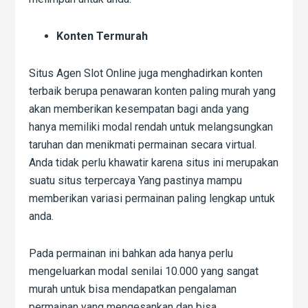
Konten Termurah
Situs Agen Slot Online juga menghadirkan konten
terbaik berupa penawaran konten paling murah yang
akan memberikan kesempatan bagi anda yang
hanya memiliki modal rendah untuk melangsungkan
taruhan dan menikmati permainan secara virtual.
Anda tidak perlu khawatir karena situs ini merupakan
suatu situs terpercaya Yang pastinya mampu
memberikan variasi permainan paling lengkap untuk
anda.
Pada permainan ini bahkan ada hanya perlu
mengeluarkan modal senilai 10.000 yang sangat
murah untuk bisa mendapatkan pengalaman
permainan yang mengesankan dan bisa