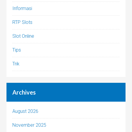
Informasi
RTP Slots
Slot Online
Tips
Trik
Archives
August 2026
November 2025