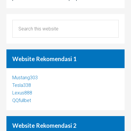
Website Rekomendasi 1
Mustang303
Tesla338
Lexus888
QQfullbet
Website Rekomendasi 2