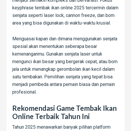
menjadi semakin kompleks dan bervariasi. Fokus
keyphrase tembak ikan online 2025 tercermin dalam
senjata seperti laser lock, cannon freeze, dan bom
area yang bisa digunakan di waktu-waktu krusial.
Menguasai kapan dan dimana menggunakan senjata
spesial akan menentukan seberapa besar
kemenanganmu. Gunakan senjata laser untuk
mengunci ikan besar yang bergerak cepat, atau bom
jala untuk menangkap gerombolan ikan kecil dalam
satu tembakan. Pemilihan senjata yang tepat bisa
menjadi pembeda antara pemain biasa dan pemain
profesional.
Rekomendasi Game Tembak Ikan
Online Terbaik Tahun Ini
Tahun 2025 menawarkan banyak pilihan platform