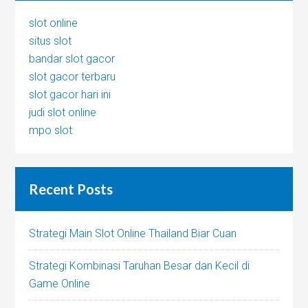
slot online
situs slot
bandar slot gacor
slot gacor terbaru
slot gacor hari ini
judi slot online
mpo slot
Recent Posts
Strategi Main Slot Online Thailand Biar Cuan
Strategi Kombinasi Taruhan Besar dan Kecil di
Game Online