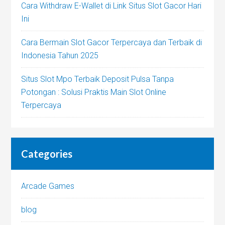
Cara Withdraw E-Wallet di Link Situs Slot Gacor Hari
Ini
Cara Bermain Slot Gacor Terpercaya dan Terbaik di
Indonesia Tahun 2025
Situs Slot Mpo Terbaik Deposit Pulsa Tanpa
Potongan : Solusi Praktis Main Slot Online
Terpercaya
Categories
Arcade Games
blog