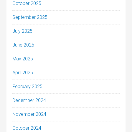
October 2025
September 2025
July 2025
June 2025
May 2025
April 2025
February 2025
December 2024
November 2024
October 2024