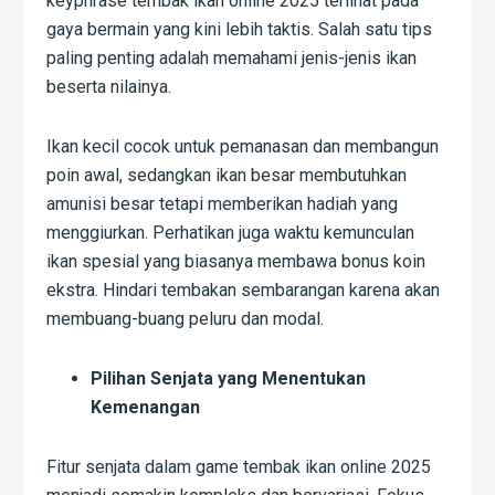
keyphrase tembak ikan online 2025 terlihat pada
gaya bermain yang kini lebih taktis. Salah satu tips
paling penting adalah memahami jenis-jenis ikan
beserta nilainya.
Ikan kecil cocok untuk pemanasan dan membangun
poin awal, sedangkan ikan besar membutuhkan
amunisi besar tetapi memberikan hadiah yang
menggiurkan. Perhatikan juga waktu kemunculan
ikan spesial yang biasanya membawa bonus koin
ekstra. Hindari tembakan sembarangan karena akan
membuang-buang peluru dan modal.
Pilihan Senjata yang Menentukan
Kemenangan
Fitur senjata dalam game tembak ikan online 2025