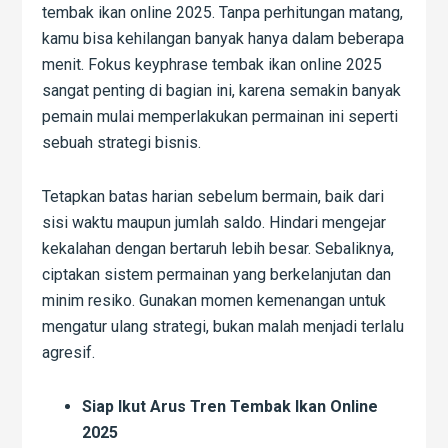
tembak ikan online 2025. Tanpa perhitungan matang,
kamu bisa kehilangan banyak hanya dalam beberapa
menit. Fokus keyphrase tembak ikan online 2025
sangat penting di bagian ini, karena semakin banyak
pemain mulai memperlakukan permainan ini seperti
sebuah strategi bisnis.
Tetapkan batas harian sebelum bermain, baik dari
sisi waktu maupun jumlah saldo. Hindari mengejar
kekalahan dengan bertaruh lebih besar. Sebaliknya,
ciptakan sistem permainan yang berkelanjutan dan
minim resiko. Gunakan momen kemenangan untuk
mengatur ulang strategi, bukan malah menjadi terlalu
agresif.
Siap Ikut Arus Tren Tembak Ikan Online
2025