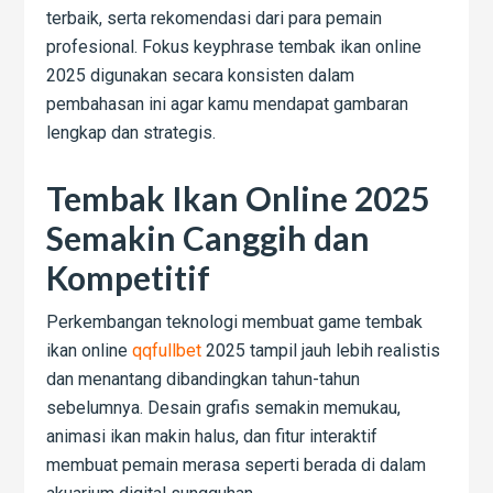
terbaik, serta rekomendasi dari para pemain
profesional. Fokus keyphrase tembak ikan online
2025 digunakan secara konsisten dalam
pembahasan ini agar kamu mendapat gambaran
lengkap dan strategis.
Tembak Ikan Online 2025
Semakin Canggih dan
Kompetitif
Perkembangan teknologi membuat game tembak
ikan online
qqfullbet
2025 tampil jauh lebih realistis
dan menantang dibandingkan tahun-tahun
sebelumnya. Desain grafis semakin memukau,
animasi ikan makin halus, dan fitur interaktif
membuat pemain merasa seperti berada di dalam