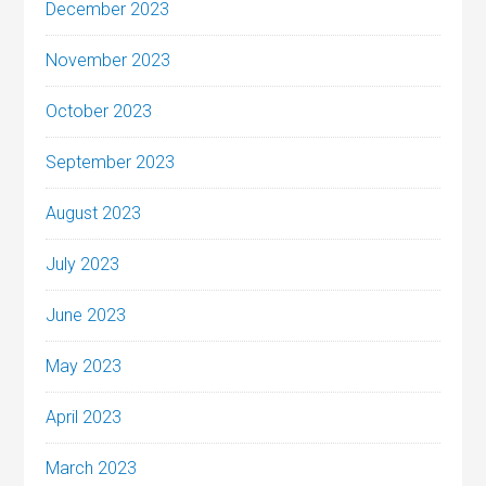
December 2023
November 2023
October 2023
September 2023
August 2023
July 2023
June 2023
May 2023
April 2023
March 2023