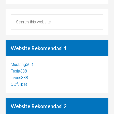
Website Rekomendasi 1
Mustang303
Tesla338
Lexus888
QQfullbet
Website Rekomendasi 2