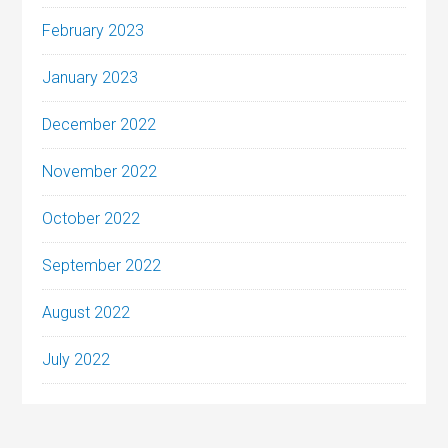
February 2023
January 2023
December 2022
November 2022
October 2022
September 2022
August 2022
July 2022