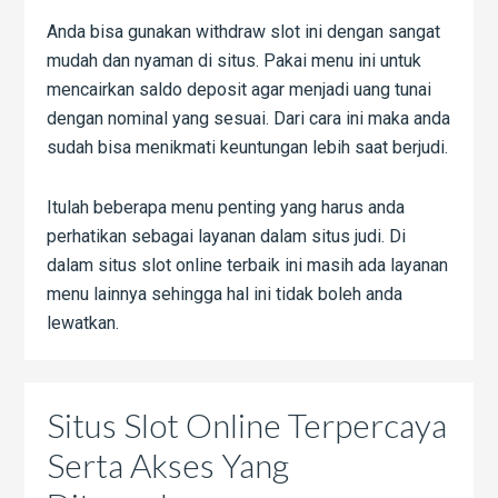
Anda bisa gunakan withdraw slot ini dengan sangat
mudah dan nyaman di situs. Pakai menu ini untuk
mencairkan saldo deposit agar menjadi uang tunai
dengan nominal yang sesuai. Dari cara ini maka anda
sudah bisa menikmati keuntungan lebih saat berjudi.
Itulah beberapa menu penting yang harus anda
perhatikan sebagai layanan dalam situs judi. Di
dalam situs slot online terbaik ini masih ada layanan
menu lainnya sehingga hal ini tidak boleh anda
lewatkan.
Situs Slot Online Terpercaya
Serta Akses Yang