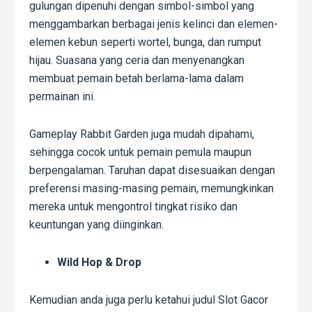
gulungan dipenuhi dengan simbol-simbol yang
menggambarkan berbagai jenis kelinci dan elemen-
elemen kebun seperti wortel, bunga, dan rumput
hijau. Suasana yang ceria dan menyenangkan
membuat pemain betah berlama-lama dalam
permainan ini.
Gameplay Rabbit Garden juga mudah dipahami,
sehingga cocok untuk pemain pemula maupun
berpengalaman. Taruhan dapat disesuaikan dengan
preferensi masing-masing pemain, memungkinkan
mereka untuk mengontrol tingkat risiko dan
keuntungan yang diinginkan.
Wild Hop & Drop
Kemudian anda juga perlu ketahui judul Slot Gacor