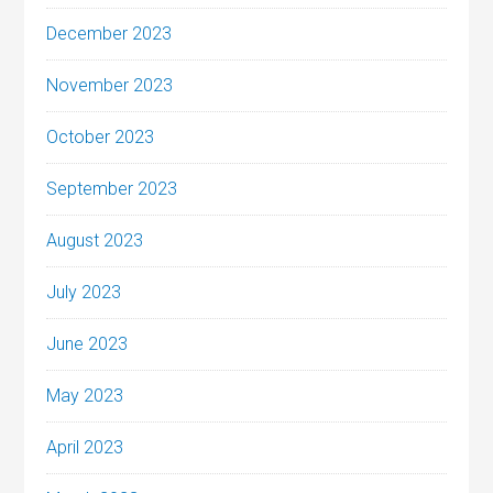
December 2023
November 2023
October 2023
September 2023
August 2023
July 2023
June 2023
May 2023
April 2023