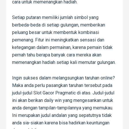
cara untuk memenangkan hadiah.
Setiap putaran memiliki jumlah simbol yang
berbeda-beda di setiap gulungan, memberikan
peluang besar untuk membentuk kombinasi
pemenang. Fitur ini meningkatkan sensasi dan
ketegangan dalam permainan, karena pemain tidak
pernah tahu berapa banyak cara mereka akan
memenangkan hadiah setiap kali memutar gulungan.
Ingin sukses dalam melangsungkan taruhan online?
Maka anda perlu pasangkan taruhan tersebut pada
judul-judul Slot Gacor Pragmatic di atas. Judul-judul
ini akan berikan daily win yang mengesankan untuk
anda dengan tampilan-tampilannya yang memukau.
Ini merupakan judul andalan yang sepatutnya tidak
anda sia-siakan karena bisa hadirkan keuntungan