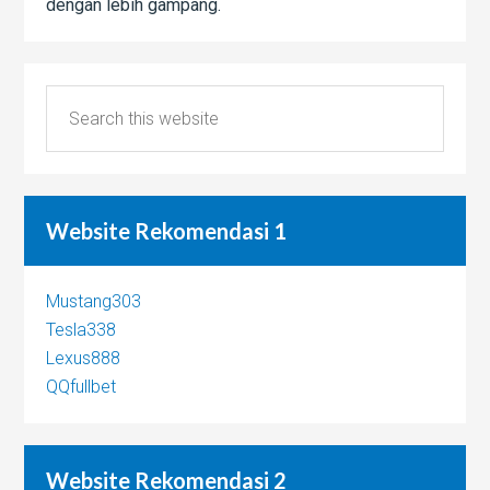
dengan lebih gampang.
Website Rekomendasi 1
Mustang303
Tesla338
Lexus888
QQfullbet
Website Rekomendasi 2