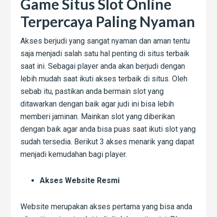
Game Situs Slot Online
Terpercaya Paling Nyaman
Akses berjudi yang sangat nyaman dan aman tentu
saja menjadi salah satu hal penting di situs terbaik
saat ini. Sebagai player anda akan berjudi dengan
lebih mudah saat ikuti akses terbaik di situs. Oleh
sebab itu, pastikan anda bermain slot yang
ditawarkan dengan baik agar judi ini bisa lebih
memberi jaminan. Mainkan slot yang diberikan
dengan baik agar anda bisa puas saat ikuti slot yang
sudah tersedia. Berikut 3 akses menarik yang dapat
menjadi kemudahan bagi player.
Akses Website Resmi
Website merupakan akses pertama yang bisa anda