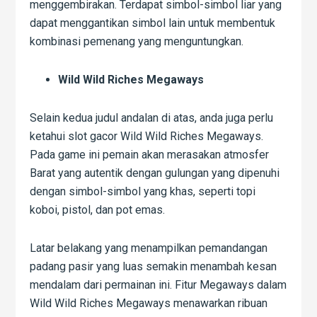
menggembirakan. Terdapat simbol-simbol liar yang
dapat menggantikan simbol lain untuk membentuk
kombinasi pemenang yang menguntungkan.
Wild Wild Riches Megaways
Selain kedua judul andalan di atas, anda juga perlu
ketahui slot gacor Wild Wild Riches Megaways.
Pada game ini pemain akan merasakan atmosfer
Barat yang autentik dengan gulungan yang dipenuhi
dengan simbol-simbol yang khas, seperti topi
koboi, pistol, dan pot emas.
Latar belakang yang menampilkan pemandangan
padang pasir yang luas semakin menambah kesan
mendalam dari permainan ini.
Fitur Megaways dalam
Wild Wild Riches Megaways menawarkan ribuan