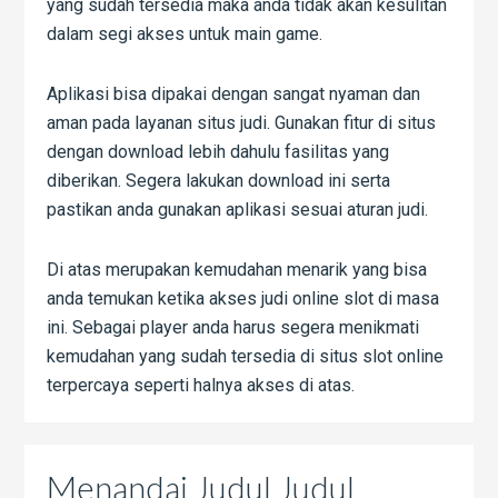
yang sudah tersedia maka anda tidak akan kesulitan
dalam segi akses untuk main game.
Aplikasi bisa dipakai dengan sangat nyaman dan
aman pada layanan situs judi. Gunakan fitur di situs
dengan download lebih dahulu fasilitas yang
diberikan. Segera lakukan download ini serta
pastikan anda gunakan aplikasi sesuai aturan judi.
Di atas merupakan kemudahan menarik yang bisa
anda temukan ketika akses judi online slot di masa
ini. Sebagai player anda harus segera menikmati
kemudahan yang sudah tersedia di situs slot online
terpercaya seperti halnya akses di atas.
Menandai Judul Judul