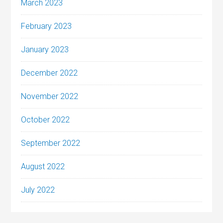
March 2023
February 2023
January 2023
December 2022
November 2022
October 2022
September 2022
August 2022
July 2022