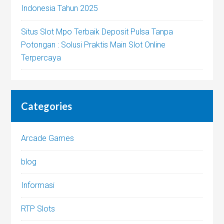
Indonesia Tahun 2025
Situs Slot Mpo Terbaik Deposit Pulsa Tanpa
Potongan : Solusi Praktis Main Slot Online
Terpercaya
Categories
Arcade Games
blog
Informasi
RTP Slots