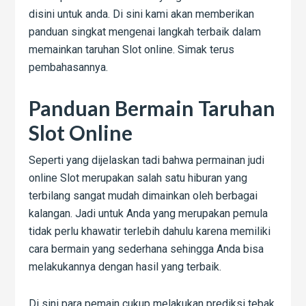
disini untuk anda. Di sini kami akan memberikan
panduan singkat mengenai langkah terbaik dalam
memainkan taruhan Slot online. Simak terus
pembahasannya.
Panduan Bermain Taruhan
Slot Online
Seperti yang dijelaskan tadi bahwa permainan judi
online Slot merupakan salah satu hiburan yang
terbilang sangat mudah dimainkan oleh berbagai
kalangan. Jadi untuk Anda yang merupakan pemula
tidak perlu khawatir terlebih dahulu karena memiliki
cara bermain yang sederhana sehingga Anda bisa
melakukannya dengan hasil yang terbaik.
Di sini para pemain cukup melakukan prediksi tebak