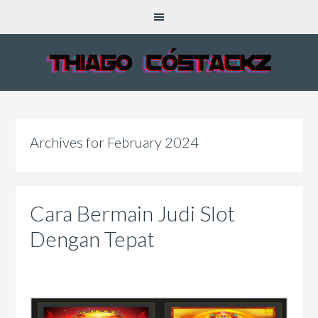
Archives for February 2024
Cara Bermain Judi Slot
Dengan Tepat