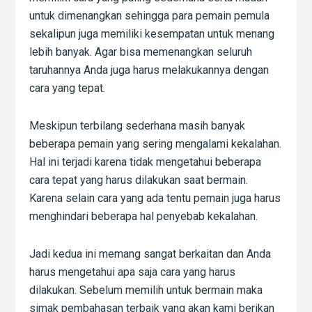
untuk dimenangkan sehingga para pemain pemula
sekalipun juga memiliki kesempatan untuk menang
lebih banyak. Agar bisa memenangkan seluruh
taruhannya Anda juga harus melakukannya dengan
cara yang tepat.
Meskipun terbilang sederhana masih banyak
beberapa pemain yang sering mengalami kekalahan.
Hal ini terjadi karena tidak mengetahui beberapa
cara tepat yang harus dilakukan saat bermain.
Karena selain cara yang ada tentu pemain juga harus
menghindari beberapa hal penyebab kekalahan.
Jadi kedua ini memang sangat berkaitan dan Anda
harus mengetahui apa saja cara yang harus
dilakukan. Sebelum memilih untuk bermain maka
simak pembahasan terbaik yang akan kami berikan