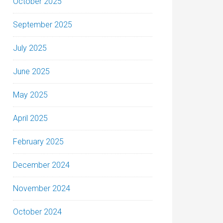
October 2025
September 2025
July 2025
June 2025
May 2025
April 2025
February 2025
December 2024
November 2024
October 2024