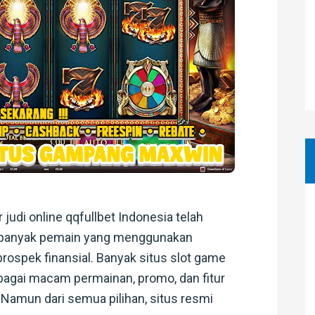
 judi online qqfullbet Indonesia telah
 banyak pemain yang menggunakan
prospek finansial. Banyak situs slot game
rbagai macam permainan, promo, dan fitur
. Namun dari semua pilihan, situs resmi