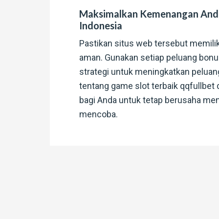
Maksimalkan Kemenangan Anda d
Indonesia
Pastikan situs web tersebut memil
aman. Gunakan setiap peluang bonu
strategi untuk meningkatkan pelua
tentang game slot terbaik qqfullbet d
bagi Anda untuk tetap berusaha men
mencoba.