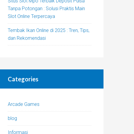
Situs Slot Mpo Terbaik Deposit Pulsa
Tanpa Potongan : Solusi Praktis Main
Slot Online Terpercaya
Tembak Ikan Online di 2025 : Tren, Tips,
dan Rekomendasi
Categories
Arcade Games
blog
Informasi