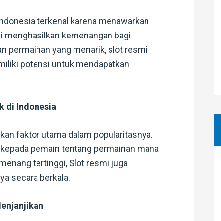
Indonesia terkenal karena menawarkan
ali menghasilkan kemenangan bagi
an permainan yang menarik, slot resmi
iliki potensi untuk mendapatkan
 di Indonesia
kan faktor utama dalam popularitasnya.
i kepada pemain tentang permainan mana
menang tertinggi, Slot resmi juga
a secara berkala.
enjanjikan