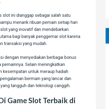
.
s slot ini dianggap sebagai salah satu
h mampu menarik ribuan pemain setiap hari
lot yang inovatif dan mendebarkan.
han utama bagi banyak penggemar slot karena
an transaksi yang mudah.
ovasi dengan menyediakan berbagai bonus
a pemainnya. Selain meningkatkan
in kesempatan untuk meraup hadiah
 pengalaman bermain yang lancar dan
yang tangguh dan teknologi canggih.
i Game Slot Terbaik di