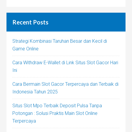
Recent Posts
Strategi Kombinasi Taruhan Besar dan Kecil di
Game Online
Cara Withdraw E-Wallet di Link Situs Slot Gacor Hari
Ini
Cara Bermain Slot Gacor Terpercaya dan Terbaik di
Indonesia Tahun 2025
Situs Slot Mpo Terbaik Deposit Pulsa Tanpa
Potongan : Solusi Praktis Main Slot Online
Terpercaya