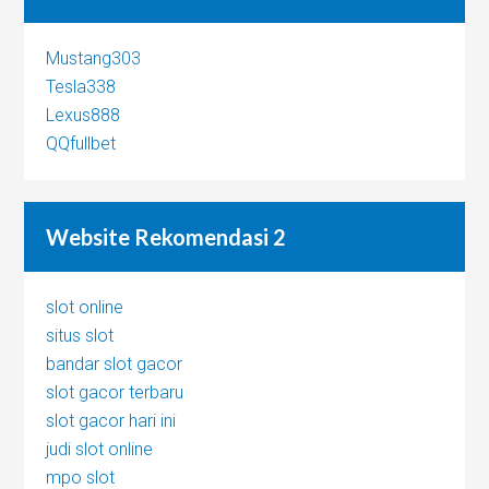
Mustang303
Tesla338
Lexus888
QQfullbet
Website Rekomendasi 2
slot online
situs slot
bandar slot gacor
slot gacor terbaru
slot gacor hari ini
judi slot online
mpo slot