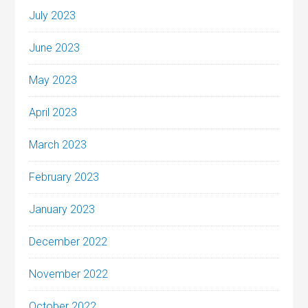
July 2023
June 2023
May 2023
April 2023
March 2023
February 2023
January 2023
December 2022
November 2022
October 2022