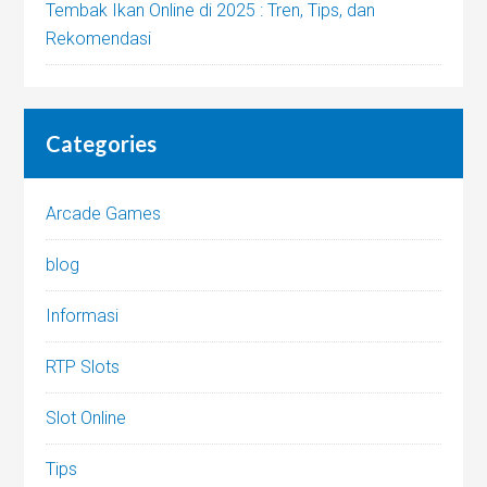
Tembak Ikan Online di 2025 : Tren, Tips, dan
Rekomendasi
Categories
Arcade Games
blog
Informasi
RTP Slots
Slot Online
Tips