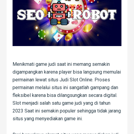
Menikmati game judi saat ini memang semakin
digampangkan karena player bisa langsung memulai
permainan lewat situs Judi Slot Online. Proses
permainan melalui situs ini sangatlah gampang dan
fleksibel karena bisa dilangsungkan secara digital.
Slot menjadi salah satu game judi yang di tahun
2023 Saat ini semakin populer sehingga tidak jarang
situs yang menyediakan game ini.