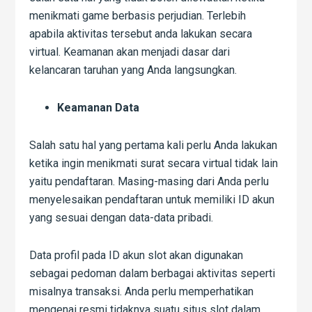
menikmati game berbasis perjudian. Terlebih
apabila aktivitas tersebut anda lakukan secara
virtual. Keamanan akan menjadi dasar dari
kelancaran taruhan yang Anda langsungkan.
Keamanan Data
Salah satu hal yang pertama kali perlu Anda lakukan
ketika ingin menikmati surat secara virtual tidak lain
yaitu pendaftaran. Masing-masing dari Anda perlu
menyelesaikan pendaftaran untuk memiliki ID akun
yang sesuai dengan data-data pribadi.
Data profil pada ID akun slot akan digunakan
sebagai pedoman dalam berbagai aktivitas seperti
misalnya transaksi. Anda perlu memperhatikan
mengenai resmi tidaknya suatu situs slot dalam