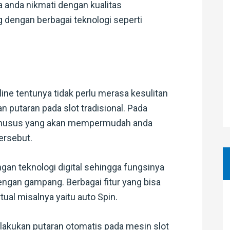
a anda nikmati dengan kualitas
 dengan berbagai teknologi seperti
ine tentunya tidak perlu merasa kesulitan
n putaran pada slot tradisional. Pada
tur khusus yang akan mempermudah anda
ersebut.
ngan teknologi digital sehingga fungsinya
dengan gampang. Berbagai fitur yang bisa
tual misalnya yaitu auto Spin.
elakukan putaran otomatis pada mesin slot