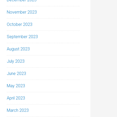
November 2023
October 2023
September 2023
August 2023
July 2023
June 2023
May 2023
April 2023
March 2023