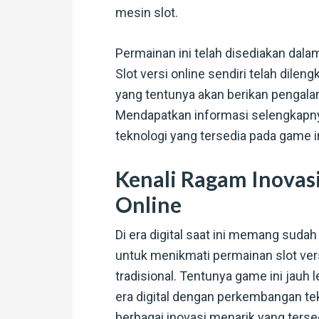
mesin slot.
Permainan ini telah disediakan dalam
Slot versi online sendiri telah dilen
yang tentunya akan berikan pengal
Mendapatkan informasi selengkapny
teknologi yang tersedia pada game in
Kenali Ragam Inovas
Online
Di era digital saat ini memang suda
untuk menikmati permainan slot ver
tradisional. Tentunya game ini jauh 
era digital dengan perkembangan te
berbagai inovasi menarik yang tersed