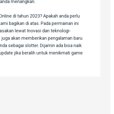
a anda menangkan.
Online di tahun 2023? Apakah anda perlu
i bagikan di atas. Pada permainan ini
asakan lewat Inovasi dan teknologi-
ini juga akan memberikan pengalaman baru
 sebagai slotter. Dijamin ada bisa naik
 update jika beralih untuk menikmati game