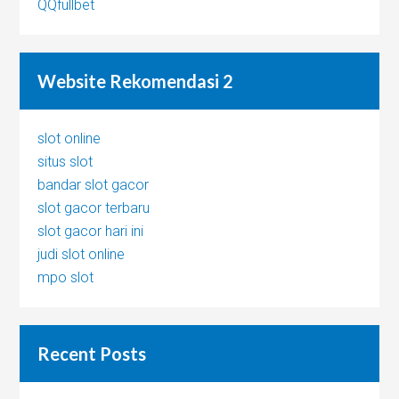
QQfullbet
Website Rekomendasi 2
slot online
situs slot
bandar slot gacor
slot gacor terbaru
slot gacor hari ini
judi slot online
mpo slot
Recent Posts