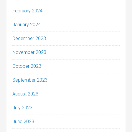
February 2024
January 2024
December 2023
November 2023
October 2023
September 2023
August 2023
July 2023
June 2023