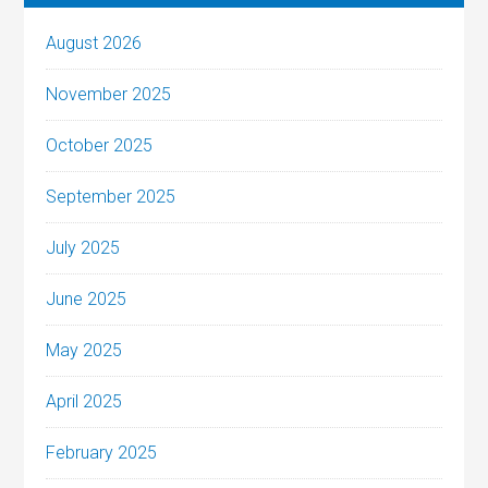
August 2026
November 2025
October 2025
September 2025
July 2025
June 2025
May 2025
April 2025
February 2025