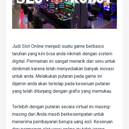
Judi Slot Online menjadi suatu game berbasis
taruhan yang kini bisa anda nikmati dengan sistem
digital. Permainan ini sangat menarik dan seru untuk
dinikmati karena telah menyediakan banyak inovasi
untuk anda. Melakukan putaran pada game ini
dijamin anda akan terlelap pada keseruan putaran
yang telah ditunjang dengan grafis yang memukau.
Terlebih dengan putaran secara virtual ini masing-
masing dari Anda masih berkesempatan untuk
menerima pembayaran berupa uang asli. Keseruan