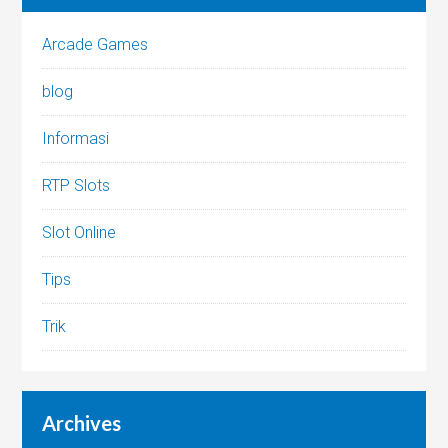
Arcade Games
blog
Informasi
RTP Slots
Slot Online
Tips
Trik
Archives