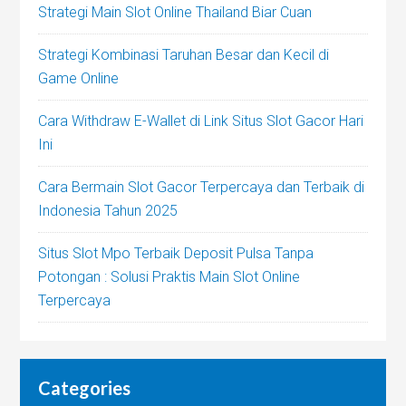
Strategi Main Slot Online Thailand Biar Cuan
Strategi Kombinasi Taruhan Besar dan Kecil di
Game Online
Cara Withdraw E-Wallet di Link Situs Slot Gacor Hari
Ini
Cara Bermain Slot Gacor Terpercaya dan Terbaik di
Indonesia Tahun 2025
Situs Slot Mpo Terbaik Deposit Pulsa Tanpa
Potongan : Solusi Praktis Main Slot Online
Terpercaya
Categories