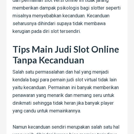
dari permainan slot versi online ini tidak jarang
memberikan dampak psikologis bagi slotter seperti
misalnya menyebabkan kecanduan. Kecanduan
seharusnya dihindari supaya tidak membawa
kerugian pada diri slot tersendiri.
Tips Main Judi Slot Online
Tanpa Kecanduan
Salah satu permasalahan dan hal yang menjadi
kendala bagi para pemain judi slot virtual tidak lain
yaitu kecanduan. Permainan ini banyak memberikan
penawaran yang menarik dan memang seru untuk
dinikmati sehingga tidak heran jika banyak player
yang candu untuk memainkannya.
Namun kecanduan sendiri merupakan salah satu hal