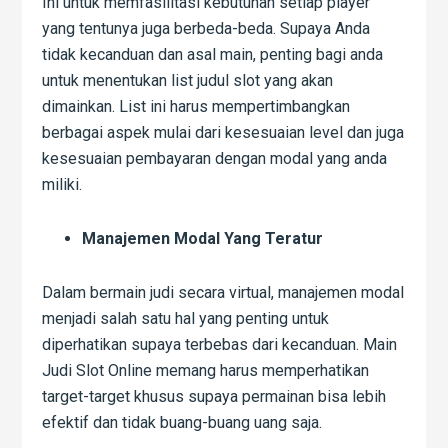
Ini untuk memfasilitasi kebutuhan setiap player
yang tentunya juga berbeda-beda. Supaya Anda
tidak kecanduan dan asal main, penting bagi anda
untuk menentukan list judul slot yang akan
dimainkan. List ini harus mempertimbangkan
berbagai aspek mulai dari kesesuaian level dan juga
kesesuaian pembayaran dengan modal yang anda
miliki.
Manajemen Modal Yang Teratur
Dalam bermain judi secara virtual, manajemen modal
menjadi salah satu hal yang penting untuk
diperhatikan supaya terbebas dari kecanduan. Main
Judi Slot Online memang harus memperhatikan
target-target khusus supaya permainan bisa lebih
efektif dan tidak buang-buang uang saja.