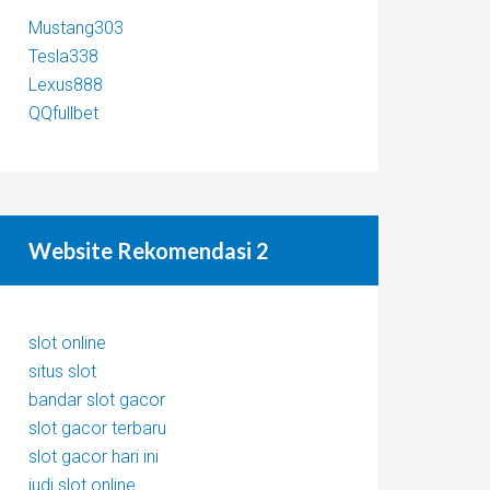
Mustang303
Tesla338
Lexus888
QQfullbet
Website Rekomendasi 2
slot online
situs slot
bandar slot gacor
slot gacor terbaru
slot gacor hari ini
judi slot online