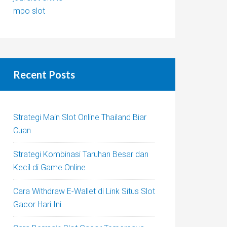
mpo slot
Recent Posts
Strategi Main Slot Online Thailand Biar
Cuan
Strategi Kombinasi Taruhan Besar dan
Kecil di Game Online
Cara Withdraw E-Wallet di Link Situs Slot
Gacor Hari Ini