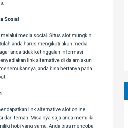
a.
a Sosial
melalui media social. Situs slot mungkin
itulah anda harus mengikuti akun media
agar anda tidak ketinggalan informasi
enyediakan link alternative di dalam akun
menemukannya, anda bisa bertanya pada
ut.
n
ndapatkan link alternative slot online
dari teman. Misalnya saja anda memiliki
iliki hobi yang sama. Anda bisa mencoba