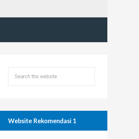
Website Rekomendasi 1