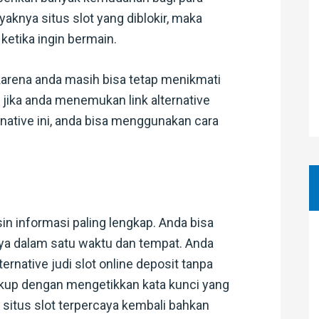
yaknya situs slot yang diblokir, maka
ketika ingin bermain.
karena anda masih bisa tetap menikmati
jika anda menemukan link alternative
native ini, anda bisa menggunakan cara
 informasi paling lengkap. Anda bisa
a dalam satu waktu dan tempat. Anda
rnative judi slot online deposit tanpa
ukup dengan mengetikkan kata kunci yang
itus slot terpercaya kembali bahkan