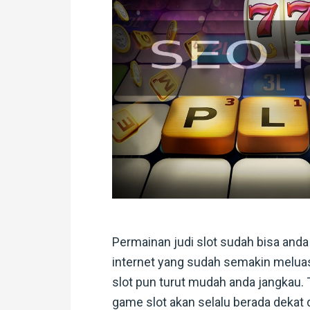
Permainan judi slot sudah bisa and
internet yang sudah semakin meluas
slot pun turut mudah anda jangkau.
game slot akan selalu berada dekat