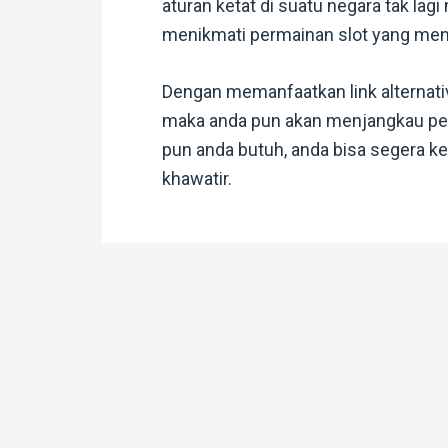
aturan ketat di suatu negara tak lag
menikmati permainan slot yang me
Dengan memanfaatkan link alternativ
maka anda pun akan menjangkau per
pun anda butuh, anda bisa segera ke
khawatir.