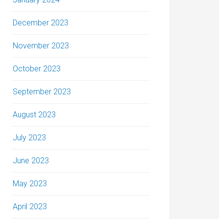
December 2023
November 2023
October 2023
September 2023
August 2023
July 2023
June 2023
May 2023
April 2023