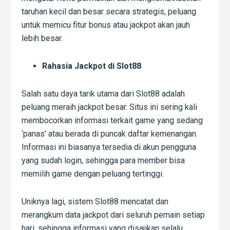
taruhan kecil dan besar secara strategis, peluang
untuk memicu fitur bonus atau jackpot akan jauh
lebih besar.
Rahasia Jackpot di Slot88
Salah satu daya tarik utama dari Slot88 adalah
peluang meraih jackpot besar. Situs ini sering kali
membocorkan informasi terkait game yang sedang
‘panas’ atau berada di puncak daftar kemenangan.
Informasi ini biasanya tersedia di akun pengguna
yang sudah login, sehingga para member bisa
memilih game dengan peluang tertinggi.
Uniknya lagi, sistem Slot88 mencatat dan
merangkum data jackpot dari seluruh pemain setiap
hari, sehingga informasi yang disajikan selalu