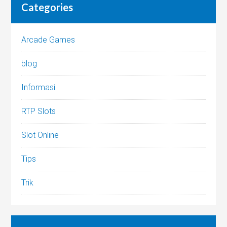
Categories
Arcade Games
blog
Informasi
RTP Slots
Slot Online
Tips
Trik