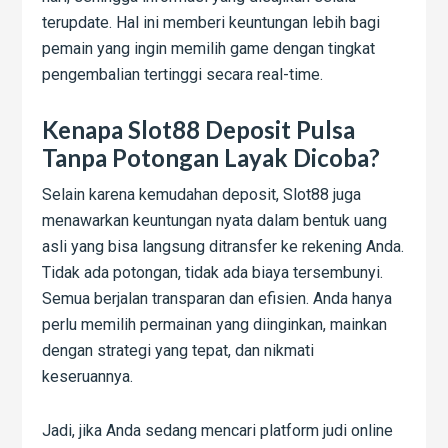
terupdate. Hal ini memberi keuntungan lebih bagi
pemain yang ingin memilih game dengan tingkat
pengembalian tertinggi secara real-time.
Kenapa Slot88 Deposit Pulsa
Tanpa Potongan Layak Dicoba?
Selain karena kemudahan deposit, Slot88 juga
menawarkan keuntungan nyata dalam bentuk uang
asli yang bisa langsung ditransfer ke rekening Anda.
Tidak ada potongan, tidak ada biaya tersembunyi.
Semua berjalan transparan dan efisien. Anda hanya
perlu memilih permainan yang diinginkan, mainkan
dengan strategi yang tepat, dan nikmati
keseruannya.
Jadi, jika Anda sedang mencari platform judi online