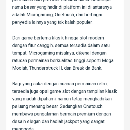
nama besar yang hadir di platform ini di antaranya
adalah Microgaming, Onetouch, dan berbagai
penyedia lainnya yang tak kalah populer.
Dari game bertema klasik hingga slot modern
dengan fitur canggih, semua tersedia dalam satu
tempat. Microgaming misalnya, dikenal dengan
ratusan permainan berkualitas tinggi seperti Mega
Moolah, Thunderstruck II, dan Break da Bank.
Bagi yang suka dengan nuansa permainan retro,
tersedia juga opsi game slot dengan tampilan klasik
yang mudah dipahami, namun tetap menghadirkan
peluang menang besar. Sedangkan Onetouch
membawa pengalaman bermain premium dengan
desain elegan dan hadiah jackpot yang sangat
menggoda.