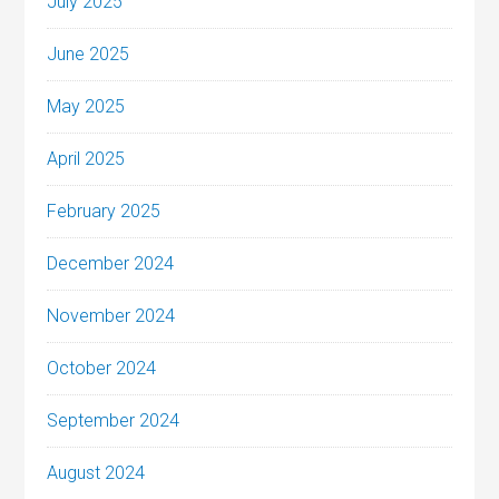
July 2025
June 2025
May 2025
April 2025
February 2025
December 2024
November 2024
October 2024
September 2024
August 2024