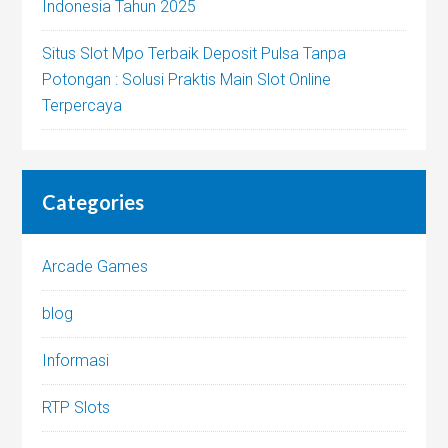
Indonesia Tahun 2025
Situs Slot Mpo Terbaik Deposit Pulsa Tanpa
Potongan : Solusi Praktis Main Slot Online
Terpercaya
Categories
Arcade Games
blog
Informasi
RTP Slots