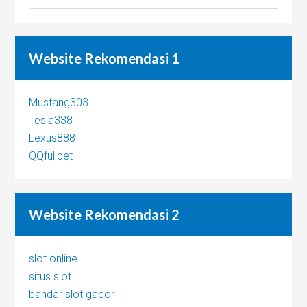
Website Rekomendasi 1
Mustang303
Tesla338
Lexus888
QQfullbet
Website Rekomendasi 2
slot online
situs slot
bandar slot gacor