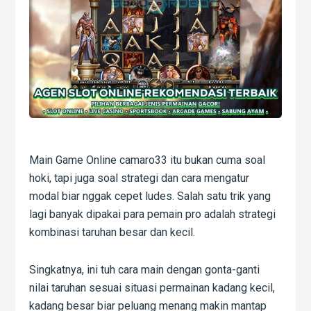
Main Game Online camaro33 itu bukan cuma soal
hoki, tapi juga soal strategi dan cara mengatur
modal biar nggak cepet ludes. Salah satu trik yang
lagi banyak dipakai para pemain pro adalah strategi
kombinasi taruhan besar dan kecil.
Singkatnya, ini tuh cara main dengan gonta-ganti
nilai taruhan sesuai situasi permainan kadang kecil,
kadang besar biar peluang menang makin mantap