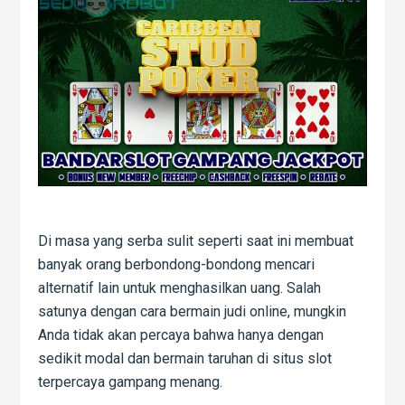
Di masa yang serba sulit seperti saat ini membuat
banyak orang berbondong-bondong mencari
alternatif lain untuk menghasilkan uang. Salah
satunya dengan cara bermain judi online, mungkin
Anda tidak akan percaya bahwa hanya dengan
sedikit modal dan bermain taruhan di situs slot
terpercaya gampang menang.