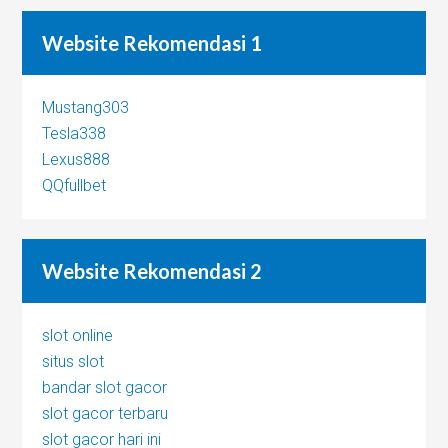
Website Rekomendasi 1
Mustang303
Tesla338
Lexus888
QQfullbet
Website Rekomendasi 2
slot online
situs slot
bandar slot gacor
slot gacor terbaru
slot gacor hari ini