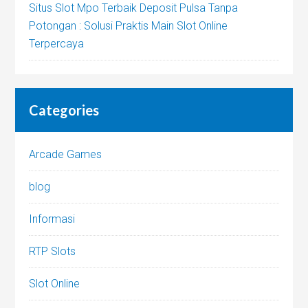
Situs Slot Mpo Terbaik Deposit Pulsa Tanpa
Potongan : Solusi Praktis Main Slot Online
Terpercaya
Categories
Arcade Games
blog
Informasi
RTP Slots
Slot Online