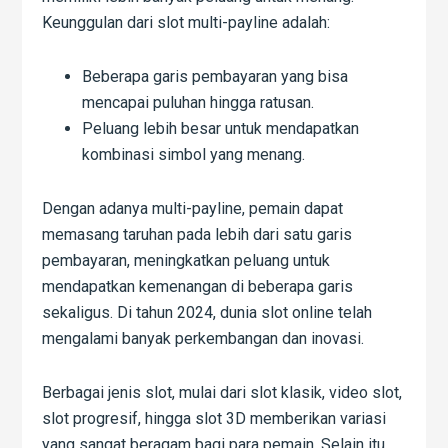
Keunggulan dari slot multi-payline adalah:
Beberapa garis pembayaran yang bisa
mencapai puluhan hingga ratusan.
Peluang lebih besar untuk mendapatkan
kombinasi simbol yang menang.
Dengan adanya multi-payline, pemain dapat
memasang taruhan pada lebih dari satu garis
pembayaran, meningkatkan peluang untuk
mendapatkan kemenangan di beberapa garis
sekaligus.
Di tahun 2024, dunia slot online telah
mengalami banyak perkembangan dan inovasi.
Berbagai jenis slot, mulai dari slot klasik, video slot,
slot progresif, hingga slot 3D memberikan variasi
yang sangat beragam bagi para pemain.
Selain itu,