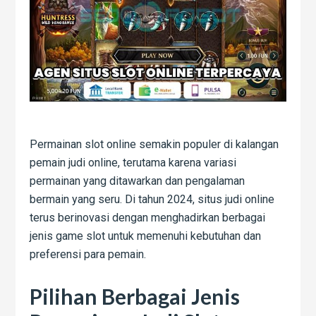
Permainan slot online semakin populer di kalangan
pemain judi online, terutama karena variasi
permainan yang ditawarkan dan pengalaman
bermain yang seru. Di tahun 2024, situs judi online
terus berinovasi dengan menghadirkan berbagai
jenis game slot untuk memenuhi kebutuhan dan
preferensi para pemain.
Pilihan Berbagai Jenis