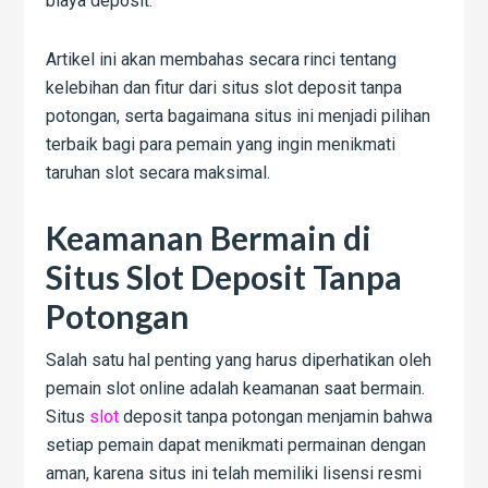
biaya deposit.
Artikel ini akan membahas secara rinci tentang
kelebihan dan fitur dari situs slot deposit tanpa
potongan, serta bagaimana situs ini menjadi pilihan
terbaik bagi para pemain yang ingin menikmati
taruhan slot secara maksimal.
Keamanan Bermain di
Situs Slot Deposit Tanpa
Potongan
Salah satu hal penting yang harus diperhatikan oleh
pemain slot online adalah keamanan saat bermain.
Situs
slot
deposit tanpa potongan menjamin bahwa
setiap pemain dapat menikmati permainan dengan
aman, karena situs ini telah memiliki lisensi resmi