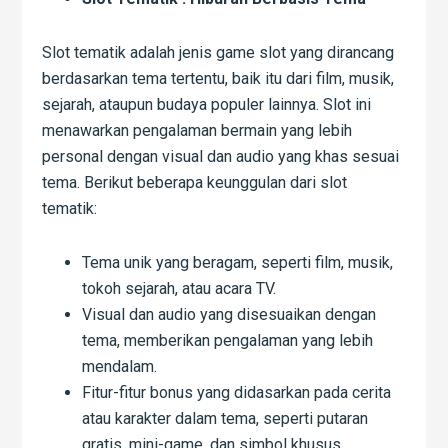
Slot tematik adalah jenis game slot yang dirancang
berdasarkan tema tertentu, baik itu dari film, musik,
sejarah, ataupun budaya populer lainnya. Slot ini
menawarkan pengalaman bermain yang lebih
personal dengan visual dan audio yang khas sesuai
tema. Berikut beberapa keunggulan dari slot
tematik:
Tema unik yang beragam, seperti film, musik,
tokoh sejarah, atau acara TV.
Visual dan audio yang disesuaikan dengan
tema, memberikan pengalaman yang lebih
mendalam.
Fitur-fitur bonus yang didasarkan pada cerita
atau karakter dalam tema, seperti putaran
gratis, mini-game, dan simbol khusus.