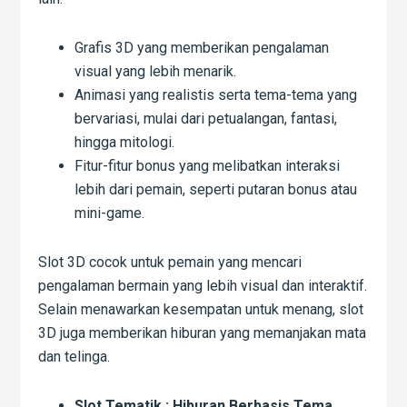
Grafis 3D yang memberikan pengalaman
visual yang lebih menarik.
Animasi yang realistis serta tema-tema yang
bervariasi, mulai dari petualangan, fantasi,
hingga mitologi.
Fitur-fitur bonus yang melibatkan interaksi
lebih dari pemain, seperti putaran bonus atau
mini-game.
Slot 3D cocok untuk pemain yang mencari
pengalaman bermain yang lebih visual dan interaktif.
Selain menawarkan kesempatan untuk menang, slot
3D juga memberikan hiburan yang memanjakan mata
dan telinga.
Slot Tematik : Hiburan Berbasis Tema