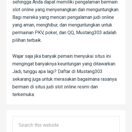
sehingga Anda dapat memiliki pengalaman bermain
slot online yang menyenangkan dan menguntungkan.
Bagi mereka yang mencari pengalaman judi online
yang aman, menghibur, dan menguntungkan untuk
permainan PKV, poker, dan QQ, Mustang303 adalah
pilihan terbaik.
Wajar saja jika banyak pemain menyukai situs ini
mengingat banyaknya keuntungan yang ditawarkan.
Jadi, tunggu apa lagi? Daftar di Mustang303
sekarang juga untuk merasakan bagaimana rasanya
bermain di situs judi slot online resmi dan
terkemuka.