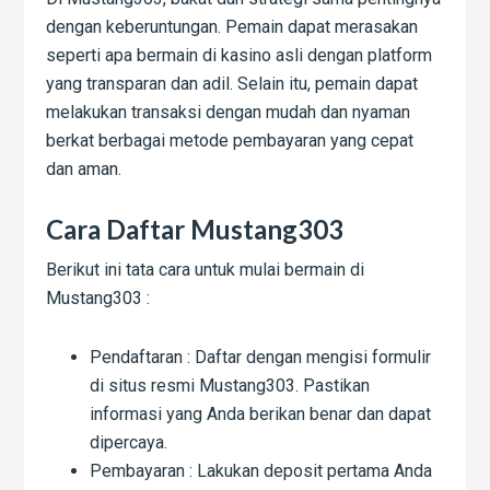
dengan keberuntungan. Pemain dapat merasakan
seperti apa bermain di kasino asli dengan platform
yang transparan dan adil. Selain itu, pemain dapat
melakukan transaksi dengan mudah dan nyaman
berkat berbagai metode pembayaran yang cepat
dan aman.
Cara Daftar Mustang303
Berikut ini tata cara untuk mulai bermain di
Mustang303 :
Pendaftaran :
Daftar dengan mengisi formulir
di situs resmi Mustang303. Pastikan
informasi yang Anda berikan benar dan dapat
dipercaya.
Pembayaran :
Lakukan deposit pertama Anda