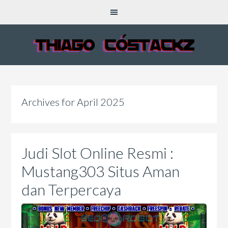
Archives for April 2025
Judi Slot Online Resmi :
Mustang303 Situs Aman
dan Terpercaya