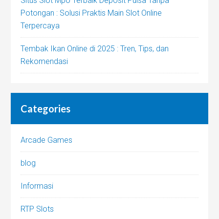
Situs Slot Mpo Terbaik Deposit Pulsa Tanpa
Potongan : Solusi Praktis Main Slot Online
Terpercaya
Tembak Ikan Online di 2025 : Tren, Tips, dan
Rekomendasi
Categories
Arcade Games
blog
Informasi
RTP Slots