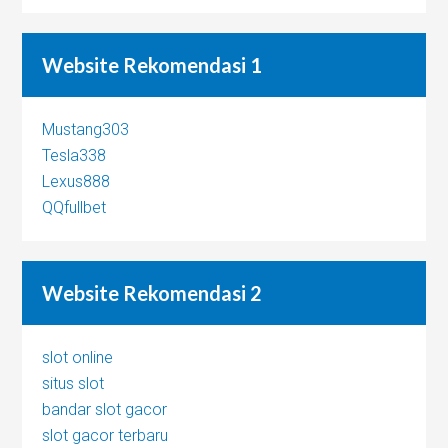
Website Rekomendasi 1
Mustang303
Tesla338
Lexus888
QQfullbet
Website Rekomendasi 2
slot online
situs slot
bandar slot gacor
slot gacor terbaru