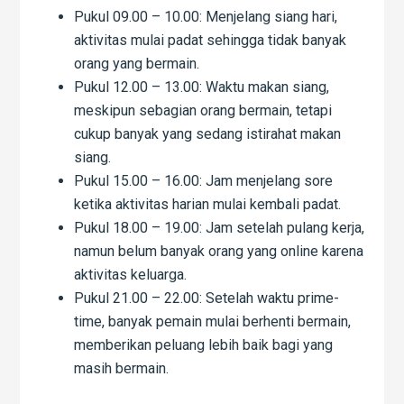
Pukul 09.00 – 10.00: Menjelang siang hari,
aktivitas mulai padat sehingga tidak banyak
orang yang bermain.
Pukul 12.00 – 13.00: Waktu makan siang,
meskipun sebagian orang bermain, tetapi
cukup banyak yang sedang istirahat makan
siang.
Pukul 15.00 – 16.00: Jam menjelang sore
ketika aktivitas harian mulai kembali padat.
Pukul 18.00 – 19.00: Jam setelah pulang kerja,
namun belum banyak orang yang online karena
aktivitas keluarga.
Pukul 21.00 – 22.00: Setelah waktu prime-
time, banyak pemain mulai berhenti bermain,
memberikan peluang lebih baik bagi yang
masih bermain.