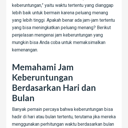
keberuntungan,” yaitu waktu tertentu yang dianggap
lebih baik untuk bermain karena peluang menang
yang lebih tinggi.
Apakah benar ada jam-jam tertentu
yang bisa meningkatkan peluang menang? Berikut
penjelasan mengenai jam keberuntungan yang
mungkin bisa Anda coba untuk memaksimalkan
kemenangan.
Memahami Jam
Keberuntungan
Berdasarkan Hari dan
Bulan
Banyak pemain percaya bahwa keberuntungan bisa
hadir di hari atau bulan tertentu, terutama jika mereka
menggunakan perhitungan waktu berdasarkan bulan