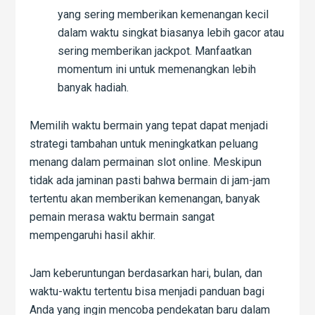
yang sering memberikan kemenangan kecil
dalam waktu singkat biasanya lebih gacor atau
sering memberikan jackpot. Manfaatkan
momentum ini untuk memenangkan lebih
banyak hadiah.
Memilih waktu bermain yang tepat dapat menjadi
strategi tambahan untuk meningkatkan peluang
menang dalam permainan slot online. Meskipun
tidak ada jaminan pasti bahwa bermain di jam-jam
tertentu akan memberikan kemenangan, banyak
pemain merasa waktu bermain sangat
mempengaruhi hasil akhir.
Jam keberuntungan berdasarkan hari, bulan, dan
waktu-waktu tertentu bisa menjadi panduan bagi
Anda yang ingin mencoba pendekatan baru dalam