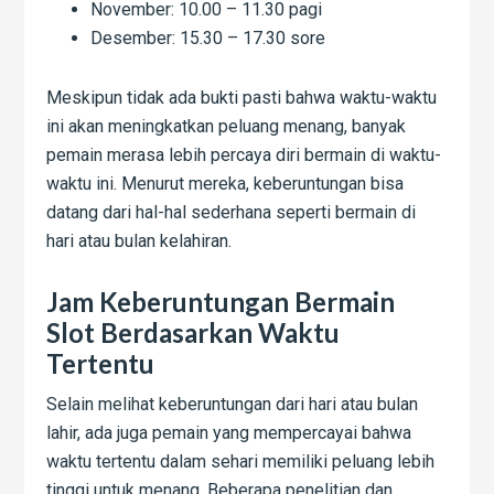
November: 10.00 – 11.30 pagi
Desember: 15.30 – 17.30 sore
Meskipun tidak ada bukti pasti bahwa waktu-waktu
ini akan meningkatkan peluang menang, banyak
pemain merasa lebih percaya diri bermain di waktu-
waktu ini. Menurut mereka, keberuntungan bisa
datang dari hal-hal sederhana seperti bermain di
hari atau bulan kelahiran.
Jam Keberuntungan Bermain
Slot Berdasarkan Waktu
Tertentu
Selain melihat keberuntungan dari hari atau bulan
lahir, ada juga pemain yang mempercayai bahwa
waktu tertentu dalam sehari memiliki peluang lebih
tinggi untuk menang.
Beberapa penelitian dan