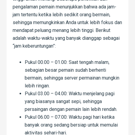
pengalaman pemain menunjukkan bahwa ada jam-
jam tertentu ketika lebih sedikit orang bermain,
sehingga memungkinkan Anda untuk lebih fokus dan
mendapat peluang menang lebih tinggi. Berikut
adalah waktu-waktu yang banyak dianggap sebagai
“jam keberuntungan”:
Pukul 00.00 – 01.00: Saat tengah malam,
sebagian besar pemain sudah berhenti
bermain, sehingga server permainan mungkin
lebih ringan.
Pukul 03.00 – 04.00: Waktu menjelang pagi
yang biasanya sangat sepi, sehingga
persaingan dengan pemain lain lebih rendah.
Pukul 06.00 – 07.00: Waktu pagi hari ketika
banyak orang sedang bersiap untuk memulai
aktivitas sehari-hari.