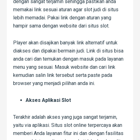
dengan sangat terjamin sehingga pastikan anda
memakai link sesuai aturan agar slot judi di situs
lebih memadai. Pakai link dengan aturan yang
hampir sama dengan website dari situs slot.
Player akan disajikan banyak link alternatif untuk
diakses dan dipakai bermain judi. Link di situs bisa
anda cari dan temukan dengan masuk pada layanan
menu yang sesuai. Masuk website dan cari link
kemudian salin link tersebut serta paste pada
browser yang menjadi pilihan anda ini.
Akses Aplikasi Slot
Terakhir adalah akses yang juga sangat terjamin,
yaitu via aplikasi. Situs slot online terpercaya akan
memberi Anda layanan fitur ini dan dengan fasilitas