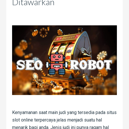
Ditawarkan
Kenyamanan saat main judi yang tersedia pada situs
slot online terpercaya jelas menjadi suatu hal
menarik bagi anda. Jenis judi ini punya ragam hal