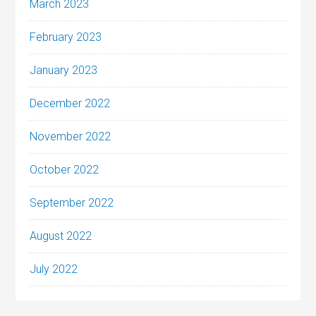
March 2023
February 2023
January 2023
December 2022
November 2022
October 2022
September 2022
August 2022
July 2022