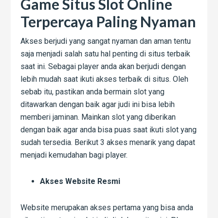
Game Situs Slot Online
Terpercaya Paling Nyaman
Akses berjudi yang sangat nyaman dan aman tentu
saja menjadi salah satu hal penting di situs terbaik
saat ini. Sebagai player anda akan berjudi dengan
lebih mudah saat ikuti akses terbaik di situs. Oleh
sebab itu, pastikan anda bermain slot yang
ditawarkan dengan baik agar judi ini bisa lebih
memberi jaminan. Mainkan slot yang diberikan
dengan baik agar anda bisa puas saat ikuti slot yang
sudah tersedia. Berikut 3 akses menarik yang dapat
menjadi kemudahan bagi player.
Akses Website Resmi
Website merupakan akses pertama yang bisa anda