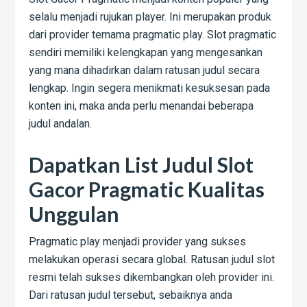
selalu menjadi rujukan player. Ini merupakan produk
dari provider ternama pragmatic play. Slot pragmatic
sendiri memiliki kelengkapan yang mengesankan
yang mana dihadirkan dalam ratusan judul secara
lengkap. Ingin segera menikmati kesuksesan pada
konten ini, maka anda perlu menandai beberapa
judul andalan.
Dapatkan List Judul Slot
Gacor Pragmatic Kualitas
Unggulan
Pragmatic play menjadi provider yang sukses
melakukan operasi secara global. Ratusan judul slot
resmi telah sukses dikembangkan oleh provider ini.
Dari ratusan judul tersebut, sebaiknya anda