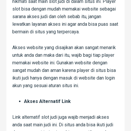
nikmati saat main slot judi di dalam situs ini. Player
slot bisa dengan mudah memakai website sebagai
sarana akses judi dan oleh sebab itu, jangan
lewatkan layanan akses ini agar anda bisa puas saat
bermain di situs yang terpercaya.
Akses website yang disajikan akan sangat menarik
untuk anda dan maka dari itu, wajib bagi tiap player
memakai website ini. Gunakan website dengan
sangat mudah dan aman karena player di situs bisa
ikuti judi hanya dengan masuk di website dan login
akun yang sesuai aturan situs ini.
Akses Alternatif Link
Link alternatif slot judi juga wajib menjadi akses
anda saat main judi ini. Di situs anda bisa ikuti judi