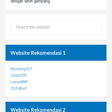
dengan lebih gampang.
Website Rekomendasi 1
Mustang303
Tesla338
Lexus888
QQfullbet
Website Rekomendasi 2