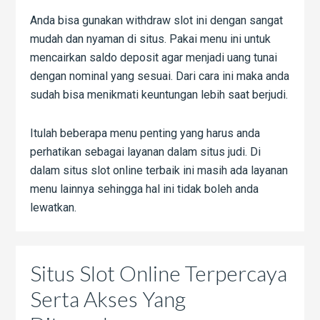
Anda bisa gunakan withdraw slot ini dengan sangat
mudah dan nyaman di situs. Pakai menu ini untuk
mencairkan saldo deposit agar menjadi uang tunai
dengan nominal yang sesuai. Dari cara ini maka anda
sudah bisa menikmati keuntungan lebih saat berjudi.
Itulah beberapa menu penting yang harus anda
perhatikan sebagai layanan dalam situs judi. Di
dalam situs slot online terbaik ini masih ada layanan
menu lainnya sehingga hal ini tidak boleh anda
lewatkan.
Situs Slot Online Terpercaya
Serta Akses Yang