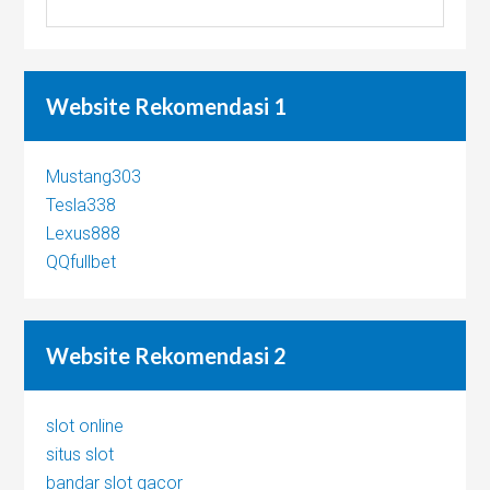
Website Rekomendasi 1
Mustang303
Tesla338
Lexus888
QQfullbet
Website Rekomendasi 2
slot online
situs slot
bandar slot gacor