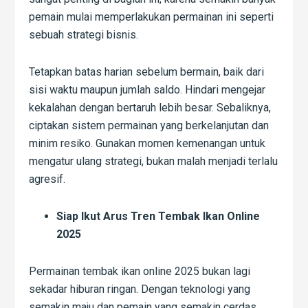
pemain mulai memperlakukan permainan ini seperti
sebuah strategi bisnis.
Tetapkan batas harian sebelum bermain, baik dari
sisi waktu maupun jumlah saldo. Hindari mengejar
kekalahan dengan bertaruh lebih besar. Sebaliknya,
ciptakan sistem permainan yang berkelanjutan dan
minim resiko. Gunakan momen kemenangan untuk
mengatur ulang strategi, bukan malah menjadi terlalu
agresif.
Siap Ikut Arus Tren Tembak Ikan Online
2025
Permainan tembak ikan online 2025 bukan lagi
sekadar hiburan ringan. Dengan teknologi yang
semakin maju dan pemain yang semakin cerdas,