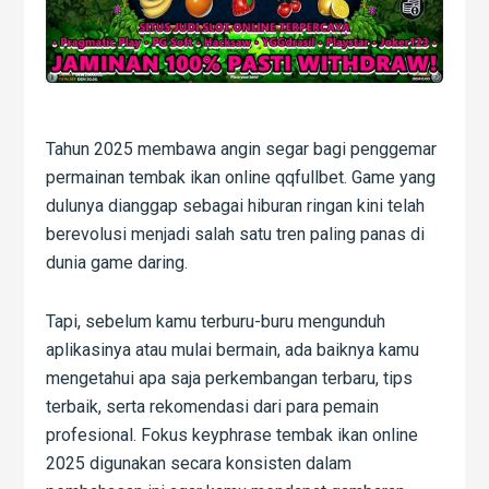
Tahun 2025 membawa angin segar bagi penggemar
permainan tembak ikan online qqfullbet. Game yang
dulunya dianggap sebagai hiburan ringan kini telah
berevolusi menjadi salah satu tren paling panas di
dunia game daring.
Tapi, sebelum kamu terburu-buru mengunduh
aplikasinya atau mulai bermain, ada baiknya kamu
mengetahui apa saja perkembangan terbaru, tips
terbaik, serta rekomendasi dari para pemain
profesional. Fokus keyphrase tembak ikan online
2025 digunakan secara konsisten dalam