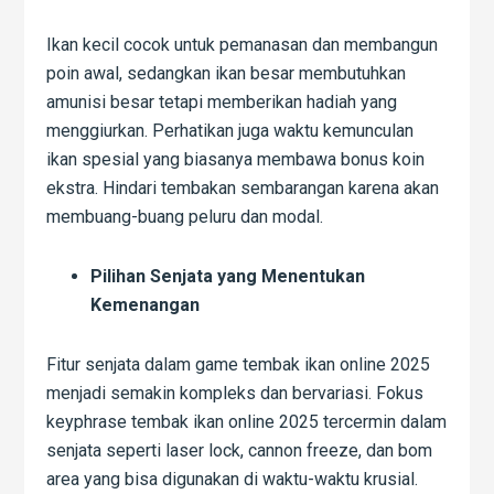
Ikan kecil cocok untuk pemanasan dan membangun
poin awal, sedangkan ikan besar membutuhkan
amunisi besar tetapi memberikan hadiah yang
menggiurkan. Perhatikan juga waktu kemunculan
ikan spesial yang biasanya membawa bonus koin
ekstra. Hindari tembakan sembarangan karena akan
membuang-buang peluru dan modal.
Pilihan Senjata yang Menentukan
Kemenangan
Fitur senjata dalam game tembak ikan online 2025
menjadi semakin kompleks dan bervariasi. Fokus
keyphrase tembak ikan online 2025 tercermin dalam
senjata seperti laser lock, cannon freeze, dan bom
area yang bisa digunakan di waktu-waktu krusial.