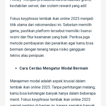
kestabilan server, dan sistem reward yang adil.
Fokus keyphrase tembak ikan online 2025 menjadi
titik utama dari rekomendasi ini. Sebelum memilih
game, pastikan platform tersebut memiliki lisensi
resmi dan fitur keamanan yang baik. Periksa juga
metode pembayaran dan penarikan agar kamu bisa
bermain dengan tenang tanpa risiko gangguan
teknis atau penipuan.
Cara Cerdas Mengatur Modal Bermain
Manajemen modal adalah aspek krusial dalam
tembak ikan online 2025. Tanpa perhitungan matang,
kamu bisa kehilangan banyak hanya dalam beberapa
menit. Fokus keyphrase tembak ikan online 2025
sangat penting di bagian ini, karena semakin banyak