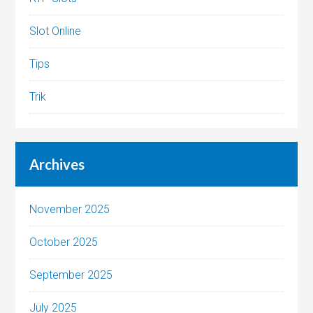
Slot Online
Tips
Trik
Archives
November 2025
October 2025
September 2025
July 2025