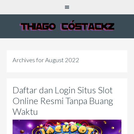
Archives for August 2022
Daftar dan Login Situs Slot
Online Resmi Tanpa Buang
Waktu