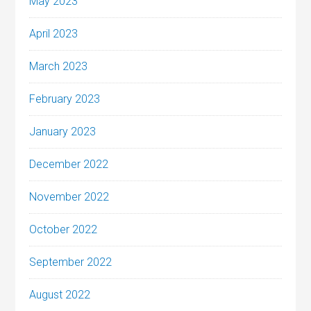
May 2023
April 2023
March 2023
February 2023
January 2023
December 2022
November 2022
October 2022
September 2022
August 2022