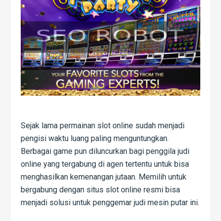
Sejak lama permainan slot online sudah menjadi
pengisi waktu luang paling menguntungkan.
Berbagai game pun diluncurkan bagi penggila judi
online yang tergabung di agen tertentu untuk bisa
menghasilkan kemenangan jutaan. Memilih untuk
bergabung dengan situs slot online resmi bisa
menjadi solusi untuk penggemar judi mesin putar ini.