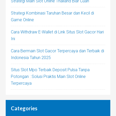
Strategi Main Slot Online Thailand Biar Cuan
Strategi Kombinasi Taruhan Besar dan Kecil di
Game Online
Cara Withdraw E-Wallet di Link Situs Slot Gacor Hari
Ini
Cara Bermain Slot Gacor Terpercaya dan Terbaik di
Indonesia Tahun 2025
Situs Slot Mpo Terbaik Deposit Pulsa Tanpa
Potongan : Solusi Praktis Main Slot Online
Terpercaya
Categories