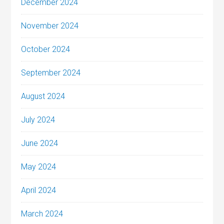
December 2024
November 2024
October 2024
September 2024
August 2024
July 2024
June 2024
May 2024
April 2024
March 2024