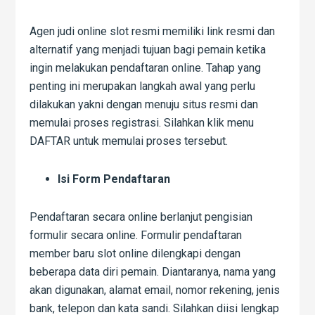
Agen judi online slot resmi memiliki link resmi dan
alternatif yang menjadi tujuan bagi pemain ketika
ingin melakukan pendaftaran online. Tahap yang
penting ini merupakan langkah awal yang perlu
dilakukan yakni dengan menuju situs resmi dan
memulai proses registrasi. Silahkan klik menu
DAFTAR untuk memulai proses tersebut.
Isi Form Pendaftaran
Pendaftaran secara online berlanjut pengisian
formulir secara online. Formulir pendaftaran
member baru slot online dilengkapi dengan
beberapa data diri pemain. Diantaranya, nama yang
akan digunakan, alamat email, nomor rekening, jenis
bank, telepon dan kata sandi. Silahkan diisi lengkap