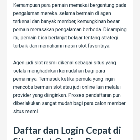
Kemampuan para pemain memakai bergantung pada
pengalaman mereka. selama bermain di agen
terkenal dan banyak member, kemungkinan besar
pemain merasakan pengalaman berbeda. Disamping
itu, pemain bisa berlanjut belajar tentang strategi
terbaik dan memahami mesin slot favoritnya.
Agen judi slot resmi dikenal sebagai situs yang
selalu menghadirkan kemudahan bagi para
pemainnya. Termasuk ketika pemula yang ingin
mencoba bermain slot atau judi online lain melalui
provider yang diinginkan. Proses pendaftaran pun
diberlakukan sangat mudah bagi para calon member
situs resmi.
Daftar dan Login Cepat di