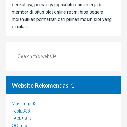
berikutnya, pemain yang sudah resmi menjadi
member di situs slot online resmi bisa segera
melanjutkan permainan dari pilihan mesin slot yang
diajukan.
Website Rekomendasi 1
Mustang303
Tesla338
Lexus888
QQfullbet