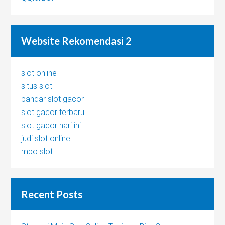
Website Rekomendasi 2
slot online
situs slot
bandar slot gacor
slot gacor terbaru
slot gacor hari ini
judi slot online
mpo slot
Recent Posts