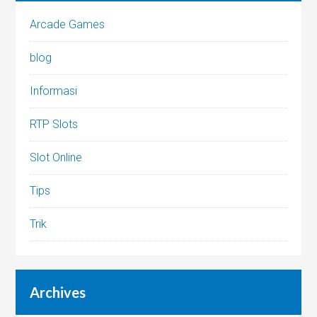
Arcade Games
blog
Informasi
RTP Slots
Slot Online
Tips
Trik
Archives