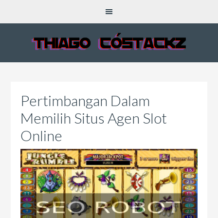
Pertimbangan Dalam
Memilih Situs Agen Slot
Online