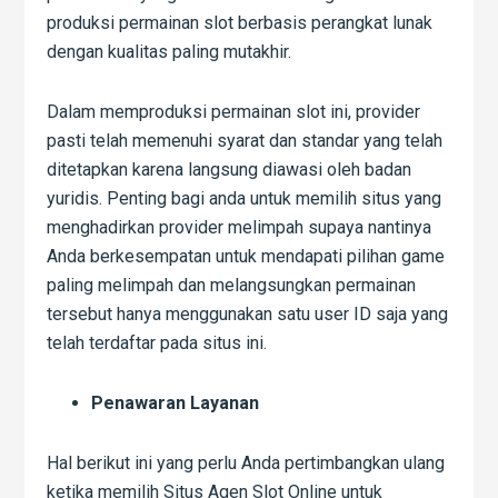
produksi permainan slot berbasis perangkat lunak
dengan kualitas paling mutakhir.
Dalam memproduksi permainan slot ini, provider
pasti telah memenuhi syarat dan standar yang telah
ditetapkan karena langsung diawasi oleh badan
yuridis. Penting bagi anda untuk memilih situs yang
menghadirkan provider melimpah supaya nantinya
Anda berkesempatan untuk mendapati pilihan game
paling melimpah dan melangsungkan permainan
tersebut hanya menggunakan satu user ID saja yang
telah terdaftar pada situs ini.
Penawaran Layanan
Hal berikut ini yang perlu Anda pertimbangkan ulang
ketika memilih Situs Agen Slot Online untuk