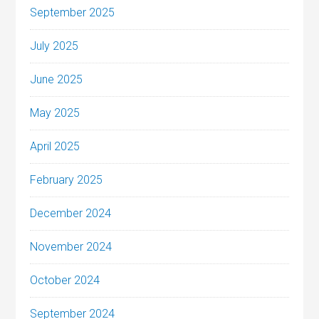
September 2025
July 2025
June 2025
May 2025
April 2025
February 2025
December 2024
November 2024
October 2024
September 2024