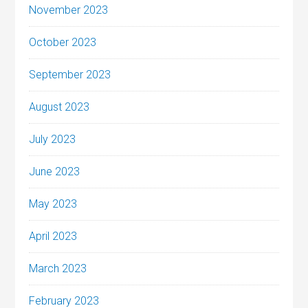
November 2023
October 2023
September 2023
August 2023
July 2023
June 2023
May 2023
April 2023
March 2023
February 2023