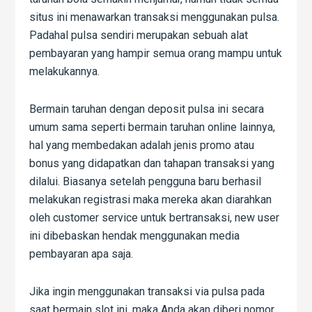
situs ini menawarkan transaksi menggunakan pulsa.
Padahal pulsa sendiri merupakan sebuah alat
pembayaran yang hampir semua orang mampu untuk
melakukannya.
Bermain taruhan dengan deposit pulsa ini secara
umum sama seperti bermain taruhan online lainnya,
hal yang membedakan adalah jenis promo atau
bonus yang didapatkan dan tahapan transaksi yang
dilalui.
Biasanya setelah pengguna baru berhasil
melakukan registrasi maka mereka akan diarahkan
oleh customer service untuk bertransaksi, new user
ini dibebaskan hendak menggunakan media
pembayaran apa saja.
Jika ingin menggunakan transaksi via pulsa pada
saat bermain slot ini, maka Anda akan diberi nomor