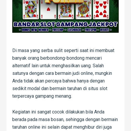
Di masa yang serba sulit seperti saat ini membuat
banyak orang berbondong-bondong mencari
alternatif lain untuk menghasilkan uang. Salah
satunya dengan cara bermain judi online, mungkin
Anda tidak akan percaya bahwa hanya dengan
sedikit modal dan bermain taruhan di situs slot
terpercaya gampang menang.
Kegiatan ini sangat cocok dilakukan bila Anda
berada pada masa bosan, sehingga dengan bermain
taruhan online ini selain dapat menghibur diri juga