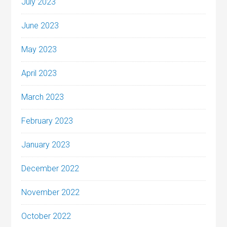
July 2023
June 2023
May 2023
April 2023
March 2023
February 2023
January 2023
December 2022
November 2022
October 2022