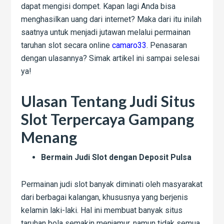
dapat mengisi dompet. Kapan lagi Anda bisa
menghasilkan uang dari internet?
Maka dari itu inilah
saatnya untuk menjadi jutawan melalui permainan
taruhan slot secara online
camaro33
. Penasaran
dengan ulasannya? Simak artikel ini sampai selesai
ya!
Ulasan Tentang Judi Situs
Slot Terpercaya Gampang
Menang
Bermain Judi Slot dengan Deposit Pulsa
Permainan judi slot banyak diminati oleh masyarakat
dari berbagai kalangan, khususnya yang berjenis
kelamin laki-laki. Hal ini membuat banyak situs
taruhan bola semakin menjamur, namun tidak semua