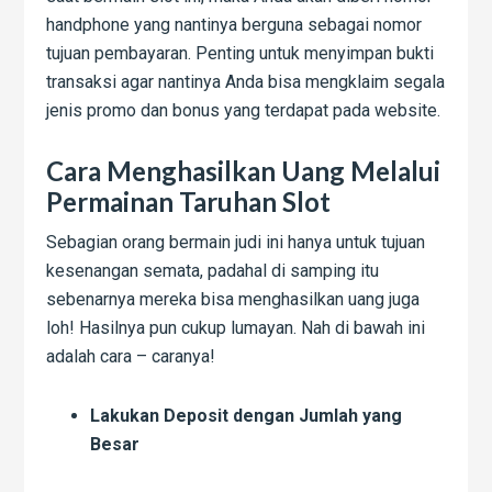
handphone yang nantinya berguna sebagai nomor
tujuan pembayaran. Penting untuk menyimpan bukti
transaksi agar nantinya Anda bisa mengklaim segala
jenis promo dan bonus yang terdapat pada website.
Cara Menghasilkan Uang Melalui
Permainan Taruhan Slot
Sebagian orang bermain judi ini hanya untuk tujuan
kesenangan semata, padahal di samping itu
sebenarnya mereka bisa menghasilkan uang juga
loh! Hasilnya pun cukup lumayan. Nah di bawah ini
adalah cara – caranya!
Lakukan Deposit dengan Jumlah yang
Besar