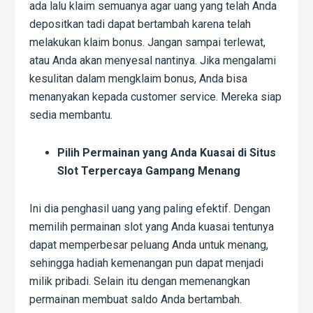
ada lalu klaim semuanya agar uang yang telah Anda
depositkan tadi dapat bertambah karena telah
melakukan klaim bonus.
Jangan sampai terlewat,
atau Anda akan menyesal nantinya. Jika mengalami
kesulitan dalam mengklaim bonus, Anda bisa
menanyakan kepada customer service. Mereka siap
sedia membantu.
Pilih Permainan yang Anda Kuasai di Situs
Slot Terpercaya Gampang Menang
Ini dia penghasil uang yang paling efektif. Dengan
memilih permainan slot yang Anda kuasai tentunya
dapat memperbesar peluang Anda untuk menang,
sehingga hadiah kemenangan pun dapat menjadi
milik pribadi.
Selain itu dengan memenangkan
permainan membuat saldo Anda bertambah.