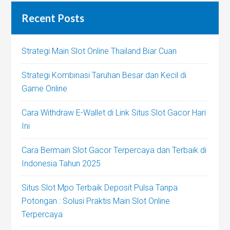
Recent Posts
Strategi Main Slot Online Thailand Biar Cuan
Strategi Kombinasi Taruhan Besar dan Kecil di
Game Online
Cara Withdraw E-Wallet di Link Situs Slot Gacor Hari
Ini
Cara Bermain Slot Gacor Terpercaya dan Terbaik di
Indonesia Tahun 2025
Situs Slot Mpo Terbaik Deposit Pulsa Tanpa
Potongan : Solusi Praktis Main Slot Online
Terpercaya