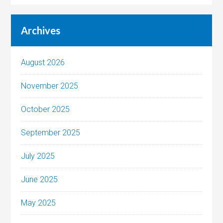
Archives
August 2026
November 2025
October 2025
September 2025
July 2025
June 2025
May 2025