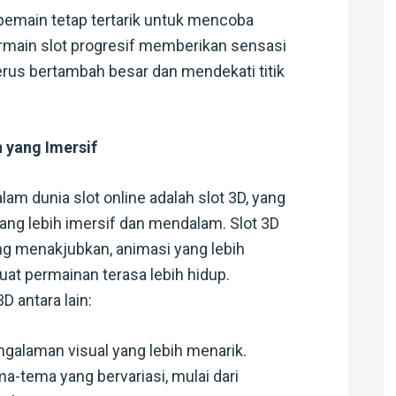
pemain tetap tertarik untuk mencoba
rmain slot progresif memberikan sensasi
terus bertambah besar dan mendekati titik
 yang Imersif
am dunia slot online adalah slot 3D, yang
g lebih imersif dan mendalam. Slot 3D
ng menakjubkan, animasi yang lebih
uat permainan terasa lebih hidup.
D antara lain:
galaman visual yang lebih menarik.
ma-tema yang bervariasi, mulai dari