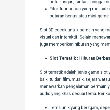
petualangan, fantasi, hingga mit
Fitur-fitur bonus yang melibatka
putaran bonus atau mini-game.
Slot 3D cocok untuk pemain yang m
visual dan interaktif. Selain mena
juga memberikan hiburan yang mema
Slot Tematik : Hiburan Berba
Slot tematik adalah jenis game slot
baik itu dari film, musik, sejarah, at
menawarkan pengalaman bermain yan
audio yang khas sesuai tema. Beriku
Tema unik yang beragam, seperti