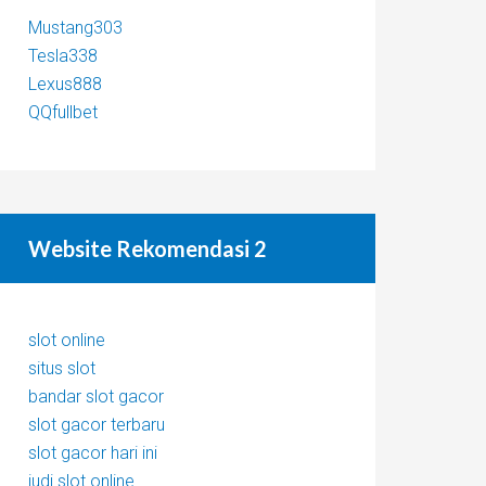
Mustang303
Tesla338
Lexus888
QQfullbet
Website Rekomendasi 2
slot online
situs slot
bandar slot gacor
slot gacor terbaru
slot gacor hari ini
judi slot online