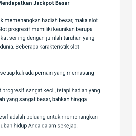
 Mendapatkan Jackpot Besar
uk memenangkan hadiah besar, maka slot
 Slot progresif memiliki keunikan berupa
gkat seiring dengan jumlah taruhan yang
unia. Beberapa karakteristik slot
 setiap kali ada pemain yang memasang
rogresif sangat kecil, tetapi hadiah yang
ah yang sangat besar, bahkan hingga
ogresif adalah peluang untuk memenangkan
gubah hidup Anda dalam sekejap.