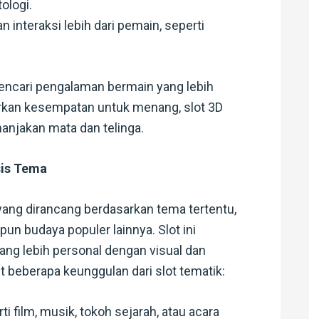
ologi.
n interaksi lebih dari pemain, seperti
encari pengalaman bermain yang lebih
warkan kesempatan untuk menang, slot 3D
njakan mata dan telinga.
sis Tema
 yang dirancang berdasarkan tema tertentu,
aupun budaya populer lainnya. Slot ini
g lebih personal dengan visual dan
t beberapa keunggulan dari slot tematik:
 film, musik, tokoh sejarah, atau acara